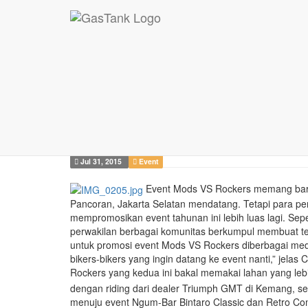
Jelang Mods VS ...
Jelang Mods VS Rock
Teaser dan Jajal Ho
Jul 31, 2015
Event
Event Mods VS Rockers memang baru 
Pancoran, Jakarta Selatan mendatang. Tetapi para pe
mempromosikan event tahunan ini lebih luas lagi. Sep
perwakilan berbagai komunitas berkumpul membuat te
untuk promosi event Mods VS Rockers diberbagai media
bikers-bikers yang ingin datang ke event nanti,” jelas
Rockers yang kedua ini bakal memakai lahan yang leb
dengan riding dari dealer Triumph GMT di Kemang, sekit
menuju event Ngum-Bar Bintaro Classic dan Retro Co