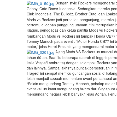
Dengan style Rockers mengendarai c
Geboy, Cafe Racer Indonesia. Sedangkan mereka penge
Club Indonesia, The Bulledz, Brother Cute, dan Loakst
Mods vs Rockers jadi perhatian pengunjung, mereka 
bertemu di depan panggung utaman. “Ini merupakan ba
Kiagus, penggagas dan ketua panitia Mods vs Rocker
rombangan Mods vs Rockers ini tampak Honda CB77 ve
Tommy Manoch pada event . “Motor Honda CB77 ini baru 
motor,” jelas Heret Frasthio yang mengendarai motor 
Ajang Mods VS Rockers ini muncul dit
tahun 60-an. Saat itu beberapa daerah di Inggris per
Italia Vespa/Lambretta) dengan kelompok Rockers yan
dan lainnya. Sampai akhirnya puncak perseteruan ini te
Tragedi ini sempat memicu guncangan sosial di kalan
telah menjadi sebuah momentum event persahabat ant
“Selain mengundang Tommy Manoch, pebalap motor le
event kali ini kami mengundang bikers dari Singapura
mengundang negara lebih banyak,” jelas Adrian. Penul