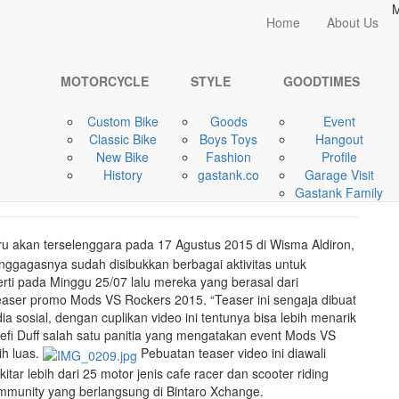
M
Home
Home
About Us
GOODTIMES
Jelang Mods VS ...
MOTORCYCLE
STYLE
GOODTIMES
Custom Bike
Goods
Event
ers 2015, Siapkan
Classic Bike
Boys Toys
Hangout
New Bike
Fashion
Profile
nda CB77
History
gastank.co
Garage Visit
Gastank Family
akan terselenggara pada 17 Agustus 2015 di Wisma Aldiron,
nggagasnya sudah disibukkan berbagai aktivitas untuk
erti pada Minggu 25/07 lalu mereka yang berasal dari
aser promo Mods VS Rockers 2015. “Teaser ini sengaja dibuat
 sosial, dengan cuplikan video ini tentunya bisa lebih menarik
 Cefi Duff salah satu panitia yang mengatakan event Mods VS
ih luas.
Pebuatan teaser video ini diawali
ar lebih dari 25 motor jenis cafe racer dan scooter riding
mmunity yang berlangsung di Bintaro Xchange.