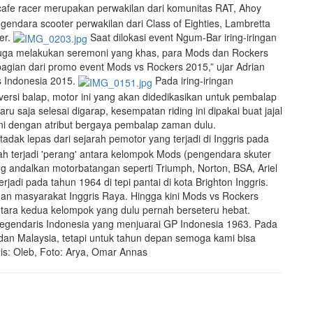
afe racer merupakan perwakilan dari komunitas RAT, Ahoy
ndara scooter perwakilan dari Class of Eighties, Lambretta
er.
Saat dilokasi event Ngum-Bar iring-iringan
juga melakukan seremoni yang khas, para Mods dan Rockers
gian dari promo event Mods vs Rockers 2015,” ujar Adrian
s Indonesia 2015.
Pada iring-iringan
rsi balap, motor ini yang akan didedikasikan untuk pembalap
saja selesai digarap, kesempatan riding ini dipakai buat jajal
ini dengan atribut bergaya pembalap zaman dulu.
adak lepas dari sejarah pemotor yang terjadi di Inggris pada
nah terjadi 'perang' antara kelompok Mods (pengendara skuter
g andalkan motorbatangan seperti Triumph, Norton, BSA, Ariel
rjadi pada tahun 1964 di tepi pantai di kota Brighton Inggris.
gan masyarakat Inggris Raya. Hingga kini Mods vs Rockers
ara kedua kelompok yang dulu pernah berseteru hebat.
gendaris Indonesia yang menjuarai GP Indonesia 1963. Pada
 dan Malaysia, tetapi untuk tahun depan semoga kami bisa
is: Oleb, Foto: Arya, Omar Annas