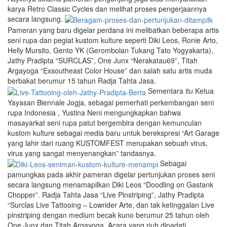
karya Retro Classic Cycles dan melihat proses pengerjaannya
secara langsung.
Pameran yang baru digelar perdana ini melibatkan beberapa artis
seni rupa dan pegiat kustom kulture seperti Diki Leos, Ronie Arto,
Helly Mursito, Gento YK (Gerombolan Tukang Tato Yogyakarta),
Jathy Pradipta “SURCLAS”, One Junx “Nerakatau69”, Titah
Argayoga “Exsoutheast Color House” dan salah satu artis muda
berbakat berumur 15 tahun Radja Tahta Jasa.
Sementara itu Ketua
Yayasan Biennale Jogja, sebagai pemerhati perkembangan seni
rupa Indonesia , Yustina Neni mengungkapkan bahwa
masayarkat seni rupa patut bergembira dengan kemunculan
kustom kulture sebagai media baru untuk berekspresi “Art Garage
yang lahir dari ruang KUSTOMFEST merupakan sebuah virus,
virus yang sangat menyenangkan” tandasnya.
Sebagai
pamungkas pada akhir pameran digelar pertunjukan proses seni
secara langsung menamapilkan Diki Leos “Doodling on Gastank
Chopper”. Radja Tahta Jasa “Live Pinstriping”, Jathy Pradipta
“Surclas Live Tattooing – Lowrider Arte, dan tak ketinggalan Live
pinstriping dengan medium becak kuno berumur 25 tahun oleh
One Junx dan Titah Argayoga. Acara yang riuh dipadati