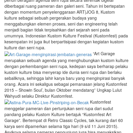
penuh beragam agenda seni rupa secara serentak digelar
diberbagai ruang pameran dan galeri seni. Tahun ini bertepatan
dengan momentum penyelenggaraan ART|JOG 8, Kustom
kulture sebagai sebuah pergerakan budaya yang
menggabungkan elemen proses, seni dan engineering telah
menjadi bagian tidak terpisahkan dari sejarah seni pada
umumnya. Indonesian Kustom Kulture Festival (Kustomfest) pada
kesempatan ini juga ikut berpartisipasi dengan kegiatan kustom
kulture dan seni rupa.
“Art Garage
merupakan sebuah agenda yang menghubungkan kustom kulture
dengan perkembangan seni rupa, kedepan saya berharap pelaku
kustom kulture bisa menyerap ide dunia seni rupa dan berlaku
sebaliknya, sehingga lahir karya baru yang menginpirasi banyak
orang. Acara ini sekaligus sebagai pemanasan jelang Kustomfest
2015 – Showin Soul’, bulan Oktober mendatang” Ungkap Lulut
Wahyudi selaku Direktur Kustomfest.
Kustomfest
menggelar pameran dan pertunjukan seni rupa dari sudut
pandang pelaku Kustom Kulture bertajuk “Kustomfest Art
Garage”. Bertempat di Retro Classic Cycles, tak kurang dari 60
karya seni dipamerkan selama tiga hari (9 s/d 11 Juni 2015).
Asyiknya selama pameran pengunjung juga bisa menyaksikan