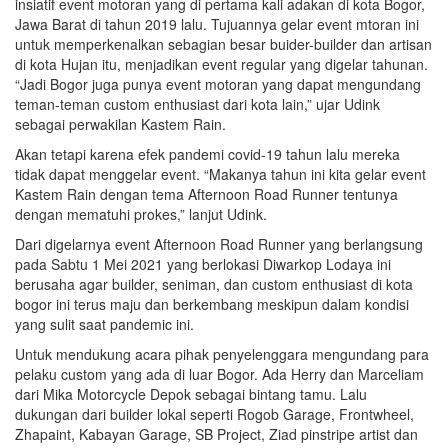
insiatif event motoran yang di pertama kali adakan di kota Bogor,
Jawa Barat di tahun 2019 lalu. Tujuannya gelar event mtoran ini
untuk memperkenalkan sebagian besar buider-builder dan artisan
di kota Hujan itu, menjadikan event regular yang digelar tahunan.
“Jadi Bogor juga punya event motoran yang dapat mengundang
teman-teman custom enthusiast dari kota lain,” ujar Udink
sebagai perwakilan Kastem Rain.
Akan tetapi karena efek pandemi covid-19 tahun lalu mereka
tidak dapat menggelar event. “Makanya tahun ini kita gelar event
Kastem Rain dengan tema Afternoon Road Runner tentunya
dengan mematuhi prokes,” lanjut Udink.
Dari digelarnya event Afternoon Road Runner yang berlangsung
pada Sabtu 1 Mei 2021 yang berlokasi Diwarkop Lodaya ini
berusaha agar builder, seniman, dan custom enthusiast di kota
bogor ini terus maju dan berkembang meskipun dalam kondisi
yang sulit saat pandemic ini.
Untuk mendukung acara pihak penyelenggara mengundang para
pelaku custom yang ada di luar Bogor. Ada Herry dan Marceliam
dari Mika Motorcycle Depok sebagai bintang tamu. Lalu
dukungan dari builder lokal seperti Rogob Garage, Frontwheel,
Zhapaint, Kabayan Garage, SB Project, Ziad pinstripe artist dan