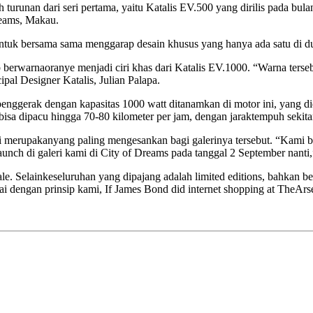
h turunan dari seri pertama, yaitu Katalis EV.500 yang dirilis pada bu
reams, Makau.
untuk bersama sama menggarap desain khusus yang hanya ada satu di du
berwarnaoranye menjadi ciri khas dari Katalis EV.1000. “Warna terseb
pal Designer Katalis, Julian Palapa.
 penggerak dengan kapasitas 1000 watt ditanamkan di motor ini, yang d
isa dipacu hingga 70-80 kilometer per jam, dengan jaraktempuh sekitar 
merupakanyang paling mengesankan bagi galerinya tersebut. “Kami ber
nch di galeri kami di City of Dreams pada tanggal 2 September nanti,
e. Selainkeseluruhan yang dipajang adalah limited editions, bahkan be
 dengan prinsip kami, If James Bond did internet shopping at TheArsen