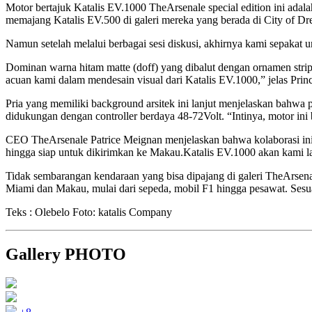
Motor bertajuk Katalis EV.1000 TheArsenale special edition ini adala
memajang Katalis EV.500 di galeri mereka yang berada di City of D
Namun setelah melalui berbagai sesi diskusi, akhirnya kami sepakat 
Dominan warna hitam matte (doff) yang dibalut dengan ornamen strip 
acuan kami dalam mendesain visual dari Katalis EV.1000,” jelas Princi
Pria yang memiliki background arsitek ini lanjut menjelaskan bahwa
didukungan dengan controller berdaya 48-72Volt. “Intinya, motor ini b
CEO TheArsenale Patrice Meignan menjelaskan bahwa kolaborasi ini 
hingga siap untuk dikirimkan ke Makau.Katalis EV.1000 akan kami lau
Tidak sembarangan kendaraan yang bisa dipajang di galeri TheArsenal
Miami dan Makau, mulai dari sepeda, mobil F1 hingga pesawat. Sesuai
Teks : Olebelo Foto: katalis Company
Gallery PHOTO