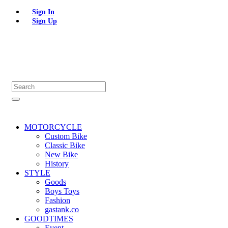
Sign In
Sign Up
MOTORCYCLE
Custom Bike
Classic Bike
New Bike
History
STYLE
Goods
Boys Toys
Fashion
gastank.co
GOODTIMES
Event