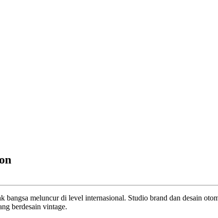
ion
 bangsa meluncur di level internasional. Studio brand dan desain otom
ang berdesain vintage.