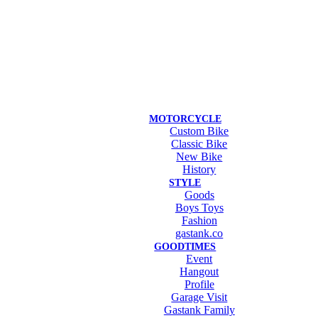
MOTORCYCLE
Custom Bike
Classic Bike
New Bike
History
STYLE
Goods
Boys Toys
Fashion
gastank.co
GOODTIMES
Event
Hangout
Profile
Garage Visit
Gastank Family