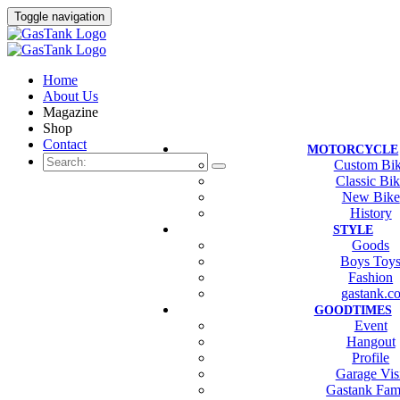
Toggle navigation
Home
About Us
Magazine
Shop
Contact
MOTORCYCLE
Custom Bi
Classic Bi
New Bike
History
STYLE
Goods
Boys Toy
Fashion
gastank.c
GOODTIMES
Event
Hangout
Profile
Garage Vis
Gastank Fam