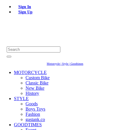
Sign In
Sign Up
Motorcycle | Style | Goodtimes
MOTORCYCLE
Custom Bike
Classic Bike
New Bike
History
STYLE
Goods
Boys Toys
Fashion
gastank.co
GOODTIMES
Event