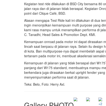
Kegiatan test ride dilakukan di BSD City bersama 80 
jalan raya dan di jalanan tidak beraspal. Kegiatan Onro
point dari Clique Café, BSD.
Alasan mengapa Test Ride kali ini dilakukan di dua t
ingin menonjolkan kemampuan multi purpose yang dimi
kami rasa mampu untuk menampilkan performa di jalan 
C. Tanadhi, Head Sales & Promotion Dept. KMI.
Kemampuan onroad pada motor ini dapat dirasakan me
lincah saat berpacu di jalanan raya. Selain itu desi
di kota. Ban multipurpose-nya dapat membelah aspal
tertanam pada motor ini, membuat akselerasi semakin
Kemampuan di jalanan yang tidak beraspal dari W175T
panjang dari W175 standard, membuatnya mampu mengh
berkendara juga dirasakan berkat upright fender ya
menyempurnakan performa saat di jalanan.
Teks: Belo, Foto: Herry Axl.
Gallery PHOTO
+2