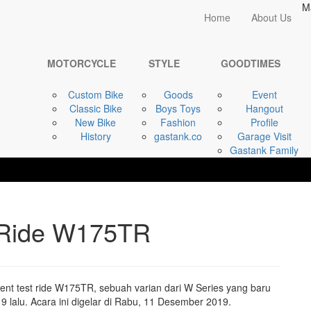
M
Home
Home
About Us
MOTORCYCLE
Kawasaki Gelar Test
MOTORCYCLE
STYLE
GOODTIMES
Custom Bike
Goods
Event
Classic Bike
Boys Toys
Hangout
New Bike
Fashion
Profile
History
gastank.co
Garage Visit
Gastank Family
 Ride W175TR
nt test ride W175TR, sebuah varian dari W Series yang baru
9 lalu. Acara ini digelar di Rabu, 11 Desember 2019.