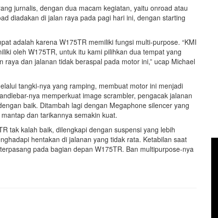
orang jurnalis, dengan dua macam kegiatan, yaitu onroad atau
ad diadakan di jalan raya pada pagi hari ini, dengan starting
empat adalah karena W175TR memiliki fungsi multi-purpose. “KMI
liki oleh W175TR, untuk itu kami pilihkan dua tempat yang
raya dan jalanan tidak beraspal pada motor ini,” ucap Michael
lalui tangki-nya yang ramping, membuat motor ini menjadi
gn handlebar-nya memperkuat image scrambler, pengacak jalanan
 dengan baik. Ditambah lagi dengan Megaphone silencer yang
 mantap dan tarikannya semakin kuat.
R tak kalah baik, dilengkapi dengan suspensi yang lebih
adapi hentakan di jalanan yang tidak rata. Ketabilan saat
ng terpasang pada bagian depan W175TR. Ban multipurpose-nya