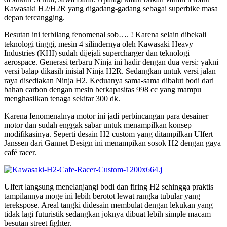
Kawasaki H2/H2R yang digadang-gadang sebagai superbike masa
depan tercangging.
Besutan ini terbilang fenomenal sob…. ! Karena selain dibekali
teknologi tinggi, mesin 4 silindernya oleh Kawasaki Heavy
Industries (KHI) sudah dijejali supercharger dan teknologi
aerospace. Generasi terbaru Ninja ini hadir dengan dua versi: yakni
versi balap dikasih inisial Ninja H2R. Sedangkan untuk versi jalan
raya disediakan Ninja H2. Keduanya sama-sama dibalut bodi dari
bahan carbon dengan mesin berkapasitas 998 cc yang mampu
menghasilkan tenaga sekitar 300 dk.
Karena fenomenalnya motor ini jadi perbincangan para desainer
motor dan sudah enggak sabar untuk menampilkan konsep
modifikasinya. Seperti desain H2 custom yang ditampilkan Ulfert
Janssen dari Gannet Design ini menampikan sosok H2 dengan gaya
café racer.
Ulfert langsung menelanjangi bodi dan firing H2 sehingga praktis
tampilannya moge ini lebih berotot lewat rangka tubular yang
terekspose. Areal tangki didesain membulat dengan lekukan yang
tidak lagi futuristik sedangkan joknya dibuat lebih simple macam
besutan street fighter.