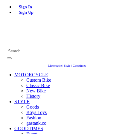
Sign In
Sign Up
Motorcycle | Style | Goodtimes
MOTORCYCLE
Custom Bike
Classic Bike
New Bike
History
STYLE
Goods
Boys Toys
Fashion
gastank.co
GOODTIMES
Event