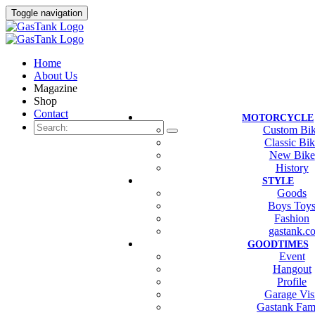
Toggle navigation
Home
About Us
Magazine
Shop
Contact
MOTORCYCLE
Custom Bi
Classic Bi
New Bike
History
STYLE
Goods
Boys Toy
Fashion
gastank.c
GOODTIMES
Event
Hangout
Profile
Garage Vis
Gastank Fam