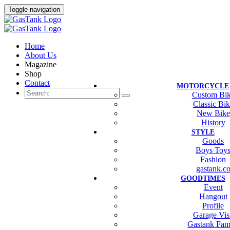
Toggle navigation
Home
About Us
Magazine
Shop
Contact
MOTORCYCLE
Custom Bi
Classic Bi
New Bike
History
STYLE
Goods
Boys Toy
Fashion
gastank.c
GOODTIMES
Event
Hangout
Profile
Garage Vis
Gastank Fam