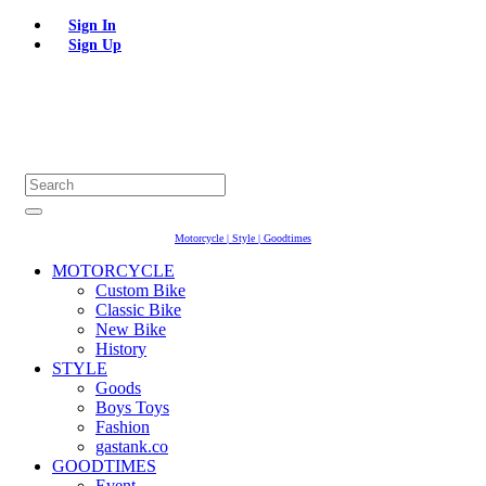
Sign In
Sign Up
Motorcycle | Style | Goodtimes
MOTORCYCLE
Custom Bike
Classic Bike
New Bike
History
STYLE
Goods
Boys Toys
Fashion
gastank.co
GOODTIMES
Event