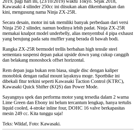
2019, pagi hari ini, (23/10/2019) waktu Tokyo. Sejak 2018,
Kawasaki 4 silinder 250cc ini diisukan akan dikembangkan dan
kini, mengusung nama Ninja ZX-25R.
Secara desain, motor ini tak memiliki banyak perbedaan dari versi
Ninja 250 2 silinder, namun bodinya lebih padat. Ninja ZX-25R
memakai knalpot model underbelly, alias menyembul 4 pipa exhaust
yang berujung pada satu muffler yang berada di bawah bodi.
Rangka ZX-25R bermodel trellis berbahan high tensile steel
sementara suspensi depan pakai upside down yang cukup canggih
dan belakang monoshock offset horizontal.
Rem depan juga bukan rem biasa, single disc dengan kaliper
monoblok dengan radial mount layaknya moge. Sportbike ini
dibekali fitur terkini seperti Kawasaki Taction Control (KTRC),
Kawasaki Quick Shifter (KQS) dan Power Mode.
Sayangnya spek dan performa motor yang tersedia dalam 2 warna
Lime Green dan Ebony ini belum tercantum lengkap, hanya tertulis
liquid cooled, 4-stroke inline four, DOHC 16 valve berkapasitas
mesin 249 cc. Kita tunggu saja!
Teks: Wildaf, Foto: Kawasaki.