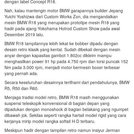
dengan label Concept R18.
Nah, kalau mantengin motor BMW garapannya builder Jepang
Yuichi Yoshizwa dari Custom Works Zon, dia mengandalkan
mesin BMW R18 yang merupakan prototipe mesin R18 yang
hadir pada ajang Yokohama Hotrod Custom Show pada awal
Desember 2019 lalu.
BMW R18 tampilannya lebih lekat ke bobber dipadu dengan
desain retro klasik yang kental. Sudah dibekali dengan mesin
anyar dengan kapasitas gambot 1.802cc dikleim mampu
menghasilkan power 91 hp pada 4.750 rpm dan torsi puncak 152
Nm pada 3.000 rpm, menjadi motor bermesin boxer terbesar
yang pernah ada.
Secara keseluruhan desainnya terilhami dari pendahulunya, BMW
R5, R50 dan R60.
Menjaga tradisi model retro, BMW R18 masih menggunakan
suspensi teleskopik konvensional di bagian depan yang
dipadukan dengan monoshock di bagian belakang yang ngumpet
dibawah jok. Sekilas seperti rangka hartail model rigid yang cara
kerjanya mirip model rangka softail H-D terbaru.
Meskipun hadir dengan tampilan retro namun insiyur Jerman