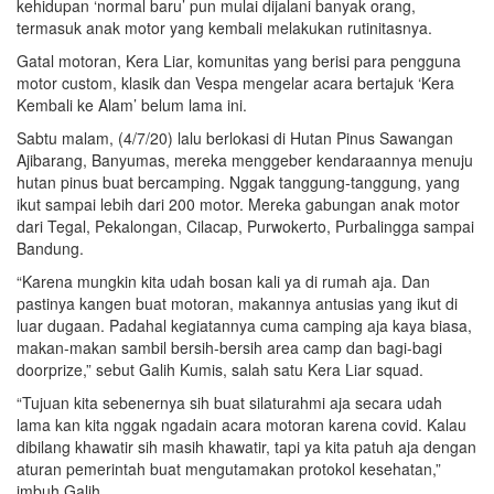
kehidupan ‘normal baru’ pun mulai dijalani banyak orang,
termasuk anak motor yang kembali melakukan rutinitasnya.
Gatal motoran, Kera Liar, komunitas yang berisi para pengguna
motor custom, klasik dan Vespa mengelar acara bertajuk ‘Kera
Kembali ke Alam’ belum lama ini.
Sabtu malam, (4/7/20) lalu berlokasi di Hutan Pinus Sawangan
Ajibarang, Banyumas, mereka menggeber kendaraannya menuju
hutan pinus buat bercamping. Nggak tanggung-tanggung, yang
ikut sampai lebih dari 200 motor. Mereka gabungan anak motor
dari Tegal, Pekalongan, Cilacap, Purwokerto, Purbalingga sampai
Bandung.
“Karena mungkin kita udah bosan kali ya di rumah aja. Dan
pastinya kangen buat motoran, makannya antusias yang ikut di
luar dugaan. Padahal kegiatannya cuma camping aja kaya biasa,
makan-makan sambil bersih-bersih area camp dan bagi-bagi
doorprize,” sebut Galih Kumis, salah satu Kera Liar squad.
“Tujuan kita sebenernya sih buat silaturahmi aja secara udah
lama kan kita nggak ngadain acara motoran karena covid. Kalau
dibilang khawatir sih masih khawatir, tapi ya kita patuh aja dengan
aturan pemerintah buat mengutamakan protokol kesehatan,”
imbuh Galih.