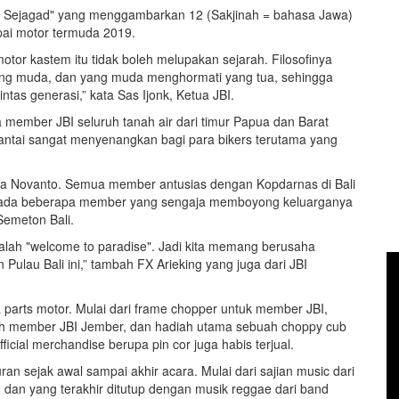
ah Sejagad" yang menggambarkan 12 (Sakjinah = bahasa Jawa)
pai motor termuda 2019.
or kastem itu tidak boleh melupakan sejarah. Filosofinya
ng muda, dan yang muda menghormati yang tua, sehingga
lintas generasi,” kata Sas Ijonk, Ketua JBI.
ra member JBI seluruh tanah air dari timur Papua dan Barat
 pantai sangat menyenangkan bagi para bikers terutama yang
ga Novanto. Semua member antusias dengan Kopdarnas di Bali
lah ada beberapa member yang sengaja memboyong keluarganya
Semeton Bali.
dalah "welcome to paradise". Jadi kita memang berusaha
ulau Bali ini,” tambah FX Arieking yang juga dari JBI
 parts motor. Mulai dari frame chopper untuk member JBI,
leh member JBI Jember, dan hadiah utama sebuah choppy cub
icial merchandise berupa pin cor juga habis terjual.
an sejak awal sampai akhir acara. Mulai dari sajian music dari
, dan yang terakhir ditutup dengan musik reggae dari band