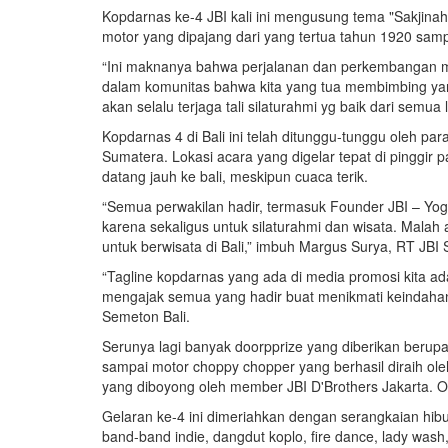
Kopdarnas ke-4 JBI kali ini mengusung tema "Sakjin
motor yang dipajang dari yang tertua tahun 1920 sam
“Ini maknanya bahwa perjalanan dan perkembangan mot
dalam komunitas bahwa kita yang tua membimbing ya
akan selalu terjaga tali silaturahmi yg baik dari semua 
Kopdarnas 4 di Bali ini telah ditunggu-tunggu oleh pa
Sumatera. Lokasi acara yang digelar tepat di pinggir
datang jauh ke bali, meskipun cuaca terik.
“Semua perwakilan hadir, termasuk Founder JBI – Yo
karena sekaligus untuk silaturahmi dan wisata. Ma
untuk berwisata di Bali,” imbuh Margus Surya, RT JBI 
“Tagline kopdarnas yang ada di media promosi kita a
mengajak semua yang hadir buat menikmati keindahan P
Semeton Bali.
Serunya lagi banyak doorpprize yang diberikan berupa
sampai motor choppy chopper yang berhasil diraih o
yang diboyong oleh member JBI D'Brothers Jakarta. Off
Gelaran ke-4 ini dimeriahkan dengan serangkaian hibur
band-band indie, dangdut koplo, fire dance, lady wash