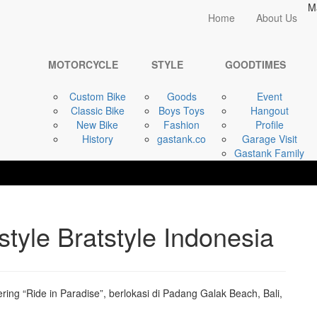
M
Home
Home
About Us
GOODTIMES
KOPDARNAS - 4 ...
MOTORCYCLE
STYLE
GOODTIMES
Custom Bike
Goods
Event
Classic Bike
Boys Toys
Hangout
New Bike
Fashion
Profile
History
gastank.co
Garage Visit
Gastank Family
yle Bratstyle Indonesia
ring “Ride in Paradise”, berlokasi di Padang Galak Beach, Bali,