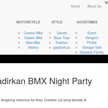
M
Home
Home
About Us
GOODTIMES
Kreo Creative Lot |
MOTORCYCLE
STYLE
GOODTIMES
Custom Bike
Goods
Event
Classic Bike
Boys Toys
Hangout
New Bike
Fashion
Profile
History
gastank.co
Garage Visit
Gastank Family
Hadirkan BMX Night Party
 langsung meluncur ke Kreo Creative Lot yang berada di
.