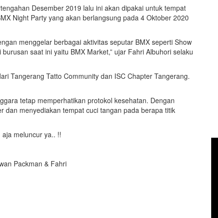
rtengahan Desember 2019 lalu ini akan dipakai untuk tempat
X Night Party yang akan berlangsung pada 4 Oktober 2020
dengan menggelar berbagai aktivitas seputar BMX seperti Show
urusan saat ini yaitu BMX Market,” ujar Fahri Albuhori selaku
oo dari Tangerang Tatto Community dan ISC Chapter Tangerang.
nggara tetap memperhatikan protokol kesehatan. Dengan
 dan menyediakan tempat cuci tangan pada berapa titik
ja meluncur ya.. !!
 Iwan Packman & Fahri