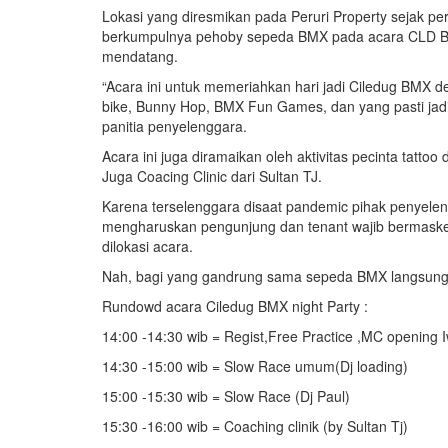
Lokasi yang diresmikan pada Peruri Property sejak pe
berkumpulnya pehoby sepeda BMX pada acara CLD BM
mendatang.
“Acara ini untuk memeriahkan hari jadi Ciledug BMX 
bike, Bunny Hop, BMX Fun Games, dan yang pasti jadi b
panitia penyelenggara.
Acara ini juga diramaikan oleh aktivitas pecinta tatt
Juga Coacing Clinic dari Sultan TJ.
Karena terselenggara disaat pandemic pihak penyele
mengharuskan pengunjung dan tenant wajib bermasker
dilokasi acara.
Nah, bagi yang gandrung sama sepeda BMX langsung a
Rundowd acara Ciledug BMX night Party :
14:00 -14:30 wib = Regist,Free Practice ,MC opening
14:30 -15:00 wib = Slow Race umum(Dj loading)
15:00 -15:30 wib = Slow Race (Dj Paul)
15:30 -16:00 wib = Coaching clinik (by Sultan Tj)