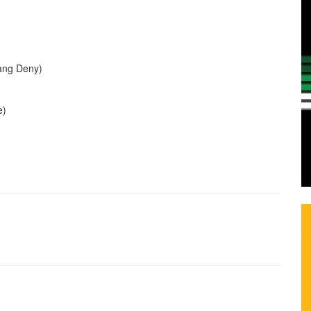
ang Deny)
e)