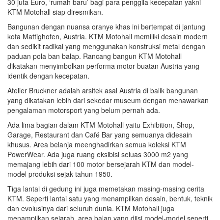
30 juta Euro, ‘rumah baru’ bagi para penggila kecepatan yakni
KTM Motohall siap diresmikan.
Bangunan dengan nuansa oranye khas ini bertempat di jantung
kota Mattighofen, Austria. KTM Motohall memiliki desain modern
dan sedikit radikal yang menggunakan konstruksi metal dengan
paduan pola ban balap. Rancang bangun KTM Motohall
dikatakan menyimbolkan performa motor buatan Austria yang
identik dengan kecepatan.
Atelier Bruckner adalah arsitek asal Austria di balik bangunan
yang dikatakan lebih dari sekedar museum dengan menawarkan
pengalaman motorsport yang belum pernah ada.
Ada lima bagian dalam KTM Motohall yaitu Exhibition, Shop,
Garage, Restaurant dan Café Bar yang semuanya didesain
khusus. Area belanja meenghadirkan semua koleksi KTM
PowerWear. Ada juga ruang eksibisi seluas 3000 m2 yang
memajang lebih dari 100 motor bersejarah KTM dan model-
model produksi sejak tahun 1950.
Tiga lantai di gedung ini juga memetakan masing-masing cerita
KTM. Seperti lantai satu yang menampilkan desain, bentuk, teknik
dan evolusinya dari seluruh dunia. KTM Motohall juga
menampilkan sejarah, area balap yang diisi model-model seperti