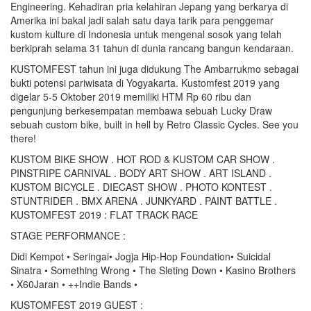
Engineering. Kehadiran pria kelahiran Jepang yang berkarya di
Amerika ini bakal jadi salah satu daya tarik para penggemar
kustom kulture di Indonesia untuk mengenal sosok yang telah
berkiprah selama 31 tahun di dunia rancang bangun kendaraan.
KUSTOMFEST tahun ini juga didukung The Ambarrukmo sebagai
bukti potensi pariwisata di Yogyakarta. Kustomfest 2019 yang
digelar 5-5 Oktober 2019 memiliki HTM Rp 60 ribu dan
pengunjung berkesempatan membawa sebuah Lucky Draw
sebuah custom bike, built in hell by Retro Classic Cycles. See you
there!
KUSTOM BIKE SHOW . HOT ROD & KUSTOM CAR SHOW .
PINSTRIPE CARNIVAL . BODY ART SHOW . ART ISLAND .
KUSTOM BICYCLE . DIECAST SHOW . PHOTO KONTEST .
STUNTRIDER . BMX ARENA . JUNKYARD . PAINT BATTLE .
KUSTOMFEST 2019 : FLAT TRACK RACE
STAGE PERFORMANCE :
Didi Kempot • Seringai• Jogja Hip-Hop Foundation• Suicidal
Sinatra • Something Wrong • The Sleting Down • Kasino Brothers
• X60Jaran • ++Indie Bands •
KUSTOMFEST 2019 GUEST :