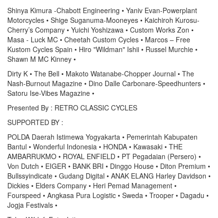
Shinya Kimura -Chabott Engineering • Yaniv Evan-Powerplant
Motorcycles • Shige Suganuma-Mooneyes • Kaichiroh Kurosu-
Cherry’s Company • Yuichi Yoshizawa • Custom Works Zon •
Masa - Luck MC • Cheetah Custom Cycles • Marcos – Free
Kustom Cycles Spain • Hiro "Wildman" Ishii • Russel Murchie •
Shawn M MC Kinney •
Dirty K • The Bell • Makoto Watanabe-Chopper Journal • The
Nash-Burnout Magazine • Dino Dalle Carbonare-Speedhunters •
Satoru Ise-Vibes Magazine •
Presented By : RETRO CLASSIC CYCLES
SUPPORTED BY :
POLDA Daerah Istimewa Yogyakarta • Pemerintah Kabupaten
Bantul • Wonderful Indonesia • HONDA • Kawasaki • THE
AMBARRUKMO • ROYAL ENFIELD • PT Pegadaian (Persero) •
Von Dutch • EIGER • BANK BRI • Dinggo House • Diton Premium •
Bullssyindicate • Gudang Digital • ANAK ELANG Harley Davidson •
Dickies • Elders Company • Heri Pemad Management •
Fourspeed • Angkasa Pura Logistic • Sweda • Trooper • Dagadu •
Jogja Festivals •