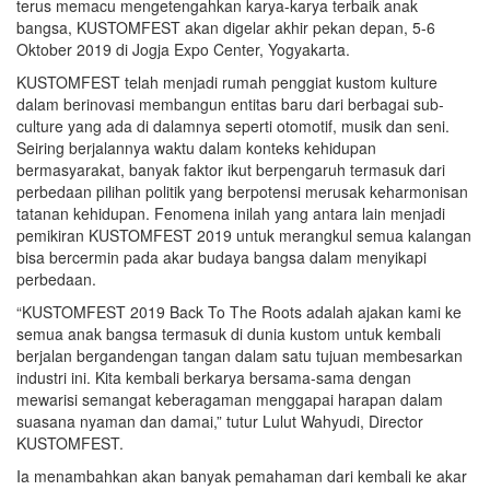
terus memacu mengetengahkan karya-karya terbaik anak
bangsa, KUSTOMFEST akan digelar akhir pekan depan, 5-6
Oktober 2019 di Jogja Expo Center, Yogyakarta.
KUSTOMFEST telah menjadi rumah penggiat kustom kulture
dalam berinovasi membangun entitas baru dari berbagai sub-
culture yang ada di dalamnya seperti otomotif, musik dan seni.
Seiring berjalannya waktu dalam konteks kehidupan
bermasyarakat, banyak faktor ikut berpengaruh termasuk dari
perbedaan pilihan politik yang berpotensi merusak keharmonisan
tatanan kehidupan. Fenomena inilah yang antara lain menjadi
pemikiran KUSTOMFEST 2019 untuk merangkul semua kalangan
bisa bercermin pada akar budaya bangsa dalam menyikapi
perbedaan.
“KUSTOMFEST 2019 Back To The Roots adalah ajakan kami ke
semua anak bangsa termasuk di dunia kustom untuk kembali
berjalan bergandengan tangan dalam satu tujuan membesarkan
industri ini. Kita kembali berkarya bersama-sama dengan
mewarisi semangat keberagaman menggapai harapan dalam
suasana nyaman dan damai,” tutur Lulut Wahyudi, Director
KUSTOMFEST.
Ia menambahkan akan banyak pemahaman dari kembali ke akar