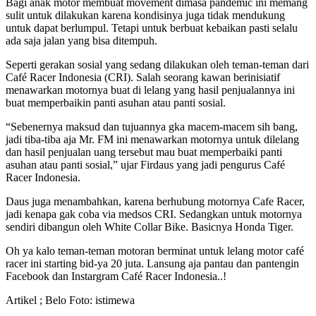
Bagi anak motor membuat movement dimasa pandemic ini memang
sulit untuk dilakukan karena kondisinya juga tidak mendukung
untuk dapat berlumpul. Tetapi untuk berbuat kebaikan pasti selalu
ada saja jalan yang bisa ditempuh.
Seperti gerakan sosial yang sedang dilakukan oleh teman-teman dari
Café Racer Indonesia (CRI). Salah seorang kawan berinisiatif
menawarkan motornya buat di lelang yang hasil penjualannya ini
buat memperbaikin panti asuhan atau panti sosial.
“Sebenernya maksud dan tujuannya gka macem-macem sih bang,
jadi tiba-tiba aja Mr. FM ini menawarkan motornya untuk dilelang
dan hasil penjualan uang tersebut mau buat memperbaiki panti
asuhan atau panti sosial,” ujar Firdaus yang jadi pengurus Café
Racer Indonesia.
Daus juga menambahkan, karena berhubung motornya Cafe Racer,
jadi kenapa gak coba via medsos CRI. Sedangkan untuk motornya
sendiri dibangun oleh White Collar Bike. Basicnya Honda Tiger.
Oh ya kalo teman-teman motoran berminat untuk lelang motor café
racer ini starting bid-ya 20 juta. Lansung aja pantau dan pantengin
Facebook dan Instargram Café Racer Indonesia..!
Artikel ; Belo Foto: istimewa