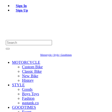
Sign In
Sign Up
Motorcycle | Style | Goodtimes
MOTORCYCLE
Custom Bike
Classic Bike
New Bike
History
STYLE
Goods
Boys Toys
Fashion
gastank.co
GOODTIMES
Event