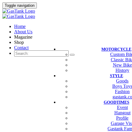
Toggle navigation
Home
About Us
Magazine
Shop
Contact
MOTORCYCLE
Custom Bi
Classic Bi
New Bike
History
STYLE
Goods
Boys Toy
Fashion
gastank.c
GOODTIMES
Event
Hangout
Profile
Garage Vis
Gastank Fam