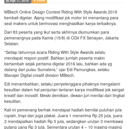
Ags 17, 2019
Event
MBtech Online Design Contest Riding With Style Awards 2019
kembali digelar. Ajang modifikasi jok motor ini menantang para
seat makers untuk berinovasi menghasilkan karya terbaiknya.
Dari 83 peserta yang ikut serta akhirnya diumumkan para
pemenangnya pada Kamis (15/8) di CGV FX Senayan, Jakarta
Selatan.
“Setiap tahunnya acara Riding With Style Awards selalu
mendapat respon positif. Bahkan jumlah peserta makin
bertambah sejak pertama digelar 2016 lalu, bahkan ada yg
datang dari pulau Sumatera,” ujar Edi Pamungkas, selaku
Manajer Digital creatif division MBtech.
Edi menambahkan, selaku penyelenggara pihaknya mengalami
kesulitan dalam hal penjurian lantaran karya modifikasi jok sangat
kreatif dan inovatif. Meski demikian, dewan juri menilai dari tingkat
kesulitan.
Kali ini pemenang berhak mendapat hadiah bernilai puluhan juta
rupiah, tropi dan juga plakat. Juara 1 menerima Rp 25 juta, juara
2 mendapatkan hadiah Rp 5 juta, sedangkan urutan 3 membawa
pulang uang Rp 3 juta. Sementara urutan 4 – 10 masing-masing