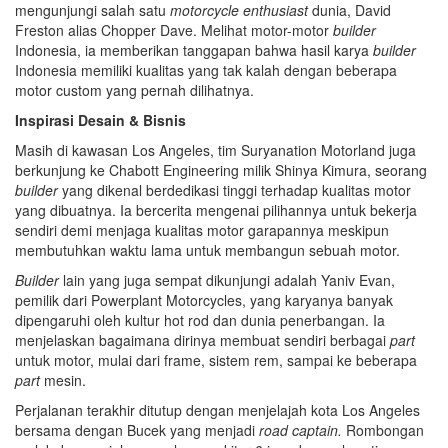
mengunjungi salah satu
motorcycle enthusiast
dunia, David
Freston alias Chopper Dave. Melihat motor-motor
builder
Indonesia, ia memberikan tanggapan bahwa hasil karya
builder
Indonesia memiliki kualitas yang tak kalah dengan beberapa
motor custom yang pernah dilihatnya.
Inspirasi Desain & Bisnis
Masih di kawasan Los Angeles, tim Suryanation Motorland juga
berkunjung ke Chabott Engineering milik Shinya Kimura, seorang
builder
yang dikenal berdedikasi tinggi terhadap kualitas motor
yang dibuatnya. Ia bercerita mengenai pilihannya untuk bekerja
sendiri demi menjaga kualitas motor garapannya meskipun
membutuhkan waktu lama untuk membangun sebuah motor.
Builder
lain yang juga sempat dikunjungi adalah Yaniv Evan,
pemilik dari Powerplant Motorcycles, yang karyanya banyak
dipengaruhi oleh kultur hot rod dan dunia penerbangan. Ia
menjelaskan bagaimana dirinya membuat sendiri berbagai
part
untuk motor, mulai dari frame, sistem rem, sampai ke beberapa
part
mesin.
Perjalanan terakhir ditutup dengan menjelajah kota Los Angeles
bersama dengan Bucek yang menjadi
road captain.
Rombongan