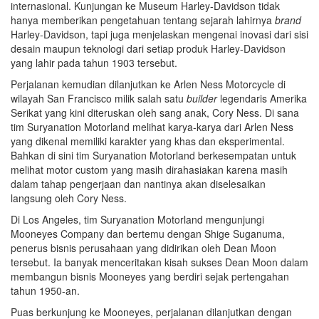
internasional. Kunjungan ke Museum Harley-Davidson tidak
hanya memberikan pengetahuan tentang sejarah lahirnya
brand
Harley-Davidson, tapi juga menjelaskan mengenai inovasi dari sisi
desain maupun teknologi dari setiap produk Harley-Davidson
yang lahir pada tahun 1903 tersebut.
Perjalanan kemudian dilanjutkan ke Arlen Ness Motorcycle di
wilayah San Francisco milik salah satu
builder
legendaris Amerika
Serikat yang kini diteruskan oleh sang anak, Cory Ness. Di sana
tim Suryanation Motorland melihat karya-karya dari Arlen Ness
yang dikenal memiliki karakter yang khas dan eksperimental.
Bahkan di sini tim Suryanation Motorland berkesempatan untuk
melihat motor custom yang masih dirahasiakan karena masih
dalam tahap pengerjaan dan nantinya akan diselesaikan
langsung oleh Cory Ness.
Di Los Angeles, tim Suryanation Motorland mengunjungi
Mooneyes Company dan bertemu dengan Shige Suganuma,
penerus bisnis perusahaan yang didirikan oleh Dean Moon
tersebut. Ia banyak menceritakan kisah sukses Dean Moon dalam
membangun bisnis Mooneyes yang berdiri sejak pertengahan
tahun 1950-an.
Puas berkunjung ke Mooneyes, perjalanan dilanjutkan dengan