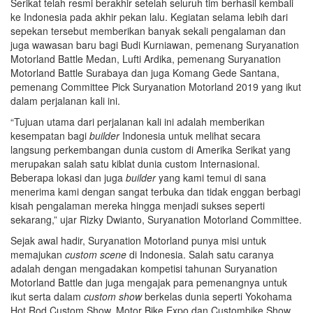
Serikat telah resmi berakhir setelah seluruh tim berhasil kembali
ke Indonesia pada akhir pekan lalu. Kegiatan selama lebih dari
sepekan tersebut memberikan banyak sekali pengalaman dan
juga wawasan baru bagi Budi Kurniawan, pemenang Suryanation
Motorland Battle Medan, Lufti Ardika, pemenang Suryanation
Motorland Battle Surabaya dan juga Komang Gede Santana,
pemenang Committee Pick Suryanation Motorland 2019 yang ikut
dalam perjalanan kali ini.
“Tujuan utama dari perjalanan kali ini adalah memberikan
kesempatan bagi
builder
Indonesia untuk melihat secara
langsung perkembangan dunia custom di Amerika Serikat yang
merupakan salah satu kiblat dunia custom Internasional.
Beberapa lokasi dan juga
builder
yang kami temui di sana
menerima kami dengan sangat terbuka dan tidak enggan berbagi
kisah pengalaman mereka hingga menjadi sukses seperti
sekarang,” ujar Rizky Dwianto, Suryanation Motorland Committee.
Sejak awal hadir, Suryanation Motorland punya misi untuk
memajukan
custom scene
di Indonesia. Salah satu caranya
adalah dengan mengadakan kompetisi tahunan Suryanation
Motorland Battle dan juga mengajak para pemenangnya untuk
ikut serta dalam
custom show
berkelas dunia seperti Yokohama
Hot Rod Custom Show, Motor Bike Expo dan Custombike Show.