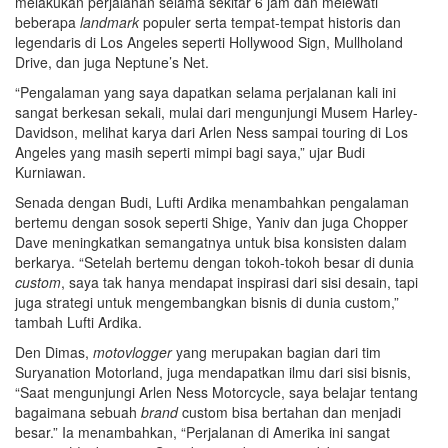
melakukan perjalanan selama sekitar 6 jam dan melewati
beberapa
landmark
populer serta tempat-tempat historis dan
legendaris di Los Angeles seperti Hollywood Sign, Mullholand
Drive, dan juga Neptune’s Net.
“Pengalaman yang saya dapatkan selama perjalanan kali ini
sangat berkesan sekali, mulai dari mengunjungi Musem Harley-
Davidson, melihat karya dari Arlen Ness sampai touring di Los
Angeles yang masih seperti mimpi bagi saya,” ujar Budi
Kurniawan.
Senada dengan Budi, Lufti Ardika menambahkan pengalaman
bertemu dengan sosok seperti Shige, Yaniv dan juga Chopper
Dave meningkatkan semangatnya untuk bisa konsisten dalam
berkarya. “Setelah bertemu dengan tokoh-tokoh besar di dunia
custom
, saya tak hanya mendapat inspirasi dari sisi desain, tapi
juga strategi untuk mengembangkan bisnis di dunia custom,”
tambah Lufti Ardika.
Den Dimas,
motovlogger
yang merupakan bagian dari tim
Suryanation Motorland, juga mendapatkan ilmu dari sisi bisnis,
“Saat mengunjungi Arlen Ness Motorcycle, saya belajar tentang
bagaimana sebuah
brand
custom bisa bertahan dan menjadi
besar.” Ia menambahkan, “Perjalanan di Amerika ini sangat