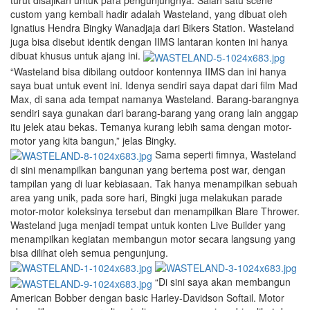
turut disajikan untuk para pengunjungnya. Salah satu scene
custom yang kembali hadir adalah Wasteland, yang dibuat oleh
Ignatius Hendra Bingky Wanadjaja dari Bikers Station. Wasteland
juga bisa disebut identik dengan IIMS lantaran konten ini hanya
dibuat khusus untuk ajang ini.
“Wasteland bisa dibilang outdoor kontennya IIMS dan ini hanya
saya buat untuk event ini. Idenya sendiri saya dapat dari film Mad
Max, di sana ada tempat namanya Wasteland. Barang-barangnya
sendiri saya gunakan dari barang-barang yang orang lain anggap
itu jelek atau bekas. Temanya kurang lebih sama dengan motor-
motor yang kita bangun,” jelas Bingky.
Sama seperti fimnya, Wasteland
di sini menampilkan bangunan yang bertema post war, dengan
tampilan yang di luar kebiasaan. Tak hanya menampilkan sebuah
area yang unik, pada sore hari, Bingki juga melakukan parade
motor-motor koleksinya tersebut dan menampilkan Blare Thrower.
Wasteland juga menjadi tempat untuk konten Live Builder yang
menampilkan kegiatan membangun motor secara langsung yang
bisa dilihat oleh semua pengunjung.
“Di sini saya akan membangun
American Bobber dengan basic Harley-Davidson Softail. Motor