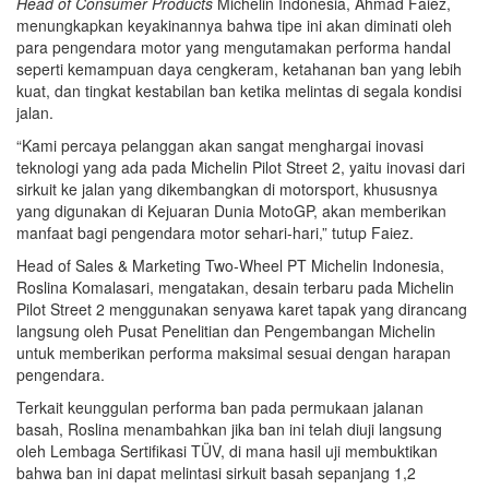
Head of Consumer Products
Michelin Indonesia, Ahmad Faiez,
menungkapkan keyakinannya bahwa tipe ini akan diminati oleh
para pengendara motor yang mengutamakan performa handal
seperti kemampuan daya cengkeram, ketahanan ban yang lebih
kuat, dan tingkat kestabilan ban ketika melintas di segala kondisi
jalan.
“Kami percaya pelanggan akan sangat menghargai inovasi
teknologi yang ada pada Michelin Pilot Street 2, yaitu inovasi dari
sirkuit ke jalan yang dikembangkan di motorsport, khususnya
yang digunakan di Kejuaran Dunia MotoGP, akan memberikan
manfaat bagi pengendara motor sehari-hari,” tutup Faiez.
Head of Sales & Marketing Two-Wheel PT Michelin Indonesia,
Roslina Komalasari, mengatakan, desain terbaru pada Michelin
Pilot Street 2 menggunakan senyawa karet tapak yang dirancang
langsung oleh Pusat Penelitian dan Pengembangan Michelin
untuk memberikan performa maksimal sesuai dengan harapan
pengendara.
Terkait keunggulan performa ban pada permukaan jalanan
basah, Roslina menambahkan jika ban ini telah diuji langsung
oleh Lembaga Sertifikasi TÜV, di mana hasil uji membuktikan
bahwa ban ini dapat melintasi sirkuit basah sepanjang 1,2