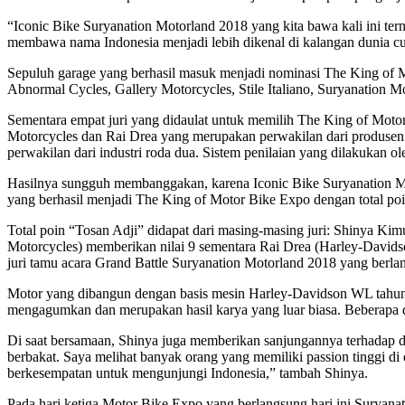
“Iconic Bike Suryanation Motorland 2018 yang kita bawa kali ini te
membawa nama Indonesia menjadi lebih dikenal di kalangan dunia cu
Sepuluh garage yang berhasil masuk menjadi nominasi The King of 
Abnormal Cycles, Gallery Motorcycles, Stile Italiano, Suryanation 
Sementara empat juri yang didaulat untuk memilih The King of Moto
Motorcycles dan Rai Drea yang merupakan perwakilan dari produsen m
perwakilan dari industri roda dua. Sistem penilaian yang dilakukan ol
Hasilnya sungguh membanggakan, karena Iconic Bike Suryanation Moto
yang berhasil menjadi The King of Motor Bike Expo dengan total p
Total poin “Tosan Adji” didapat dari masing-masing juri: Shinya Ki
Motorcycles) memberikan nilai 9 sementara Rai Drea (Harley-Davidso
juri tamu acara Grand Battle Suryanation Motorland 2018 yang berla
Motor yang dibangun dengan basis mesin Harley-Davidson WL tahun 1
mengagumkan dan merupakan hasil karya yang luar biasa. Beberapa de
Di saat bersamaan, Shinya juga memberikan sanjungannya terhadap du
berbakat. Saya melihat banyak orang yang memiliki passion tinggi di
berkesempatan untuk mengunjungi Indonesia,” tambah Shinya.
Pada hari ketiga Motor Bike Expo yang berlangsung hari ini Suryana