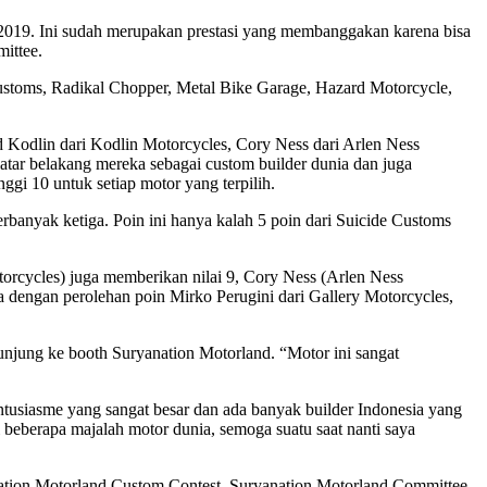
o 2019. Ini sudah merupakan prestasi yang membanggakan karena bisa
ittee.
ustoms, Radikal Chopper, Metal Bike Garage, Hazard Motorcycle,
 Kodlin dari Kodlin Motorcycles, Cory Ness dari Arlen Ness
atar belakang mereka sebagai custom builder dunia dan juga
ggi 10 untuk setiap motor yang terpilih.
banyak ketiga. Poin ini hanya kalah 5 poin dari Suicide Customs
torcycles) juga memberikan nilai 9, Cory Ness (Arlen Ness
 dengan perolehan poin Mirko Perugini dari Gallery Motorcycles,
njung ke booth Suryanation Motorland. “Motor ini sangat
ntusiasme yang sangat besar dan ada banyak builder Indonesia yang
 beberapa majalah motor dunia, semoga suatu saat nanti saya
anation Motorland Custom Contest. Suryanation Motorland Committee