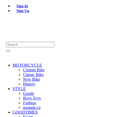
Sign In
Sign Up
MOTORCYCLE
Custom Bike
Classic Bike
New Bike
History
STYLE
Goods
Boys Toys
Fashion
gastank.co
GOODTIMES
Event