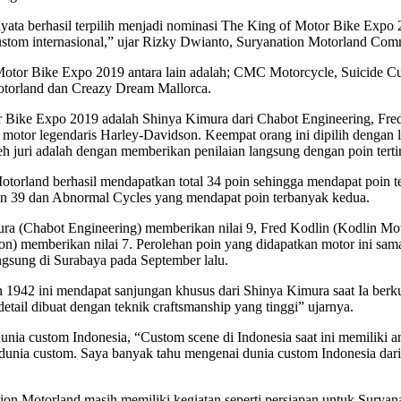
rnyata berhasil terpilih menjadi nominasi The King of Motor Bike Exp
stom internasional,” ujar Rizky Dwianto, Suryanation Motorland Comm
Motor Bike Expo 2019 antara lain adalah; CMC Motorcycle, Suicide C
Motorland dan Creazy Dream Mallorca.
r Bike Expo 2019 adalah Shinya Kimura dari Chabot Engineering, Fred
otor legendaris Harley-Davidson. Keempat orang ini dipilih dengan l
eh juri adalah dengan memberikan penilaian langsung dengan poin tertin
rland berhasil mendapatkan total 34 poin sehingga mendapat poin ter
oin 39 dan Abnormal Cycles yang mendapat poin terbanyak kedua.
mura (Chabot Engineering) memberikan nilai 9, Fred Kodlin (Kodlin Mo
n) memberikan nilai 7. Perolehan poin yang didapatkan motor ini sama
ngsung di Surabaya pada September lalu.
942 ini mendapat sanjungan khusus dari Shinya Kimura saat Ia berku
tail dibuat dengan teknik craftsmanship yang tinggi” ujarnya.
nia custom Indonesia, “Custom scene di Indonesia saat ini memiliki a
 dunia custom. Saya banyak tahu mengenai dunia custom Indonesia dari
tion Motorland masih memiliki kegiatan seperti persiapan untuk Sury