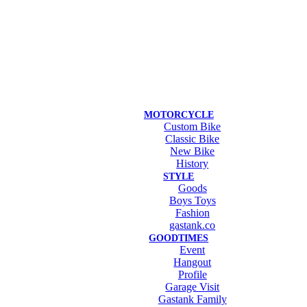
MOTORCYCLE
Custom Bike
Classic Bike
New Bike
History
STYLE
Goods
Boys Toys
Fashion
gastank.co
GOODTIMES
Event
Hangout
Profile
Garage Visit
Gastank Family