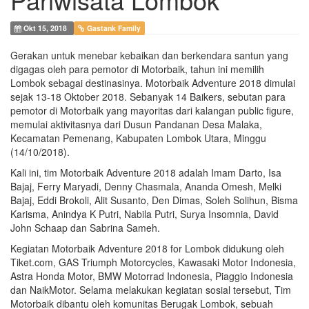
Okt 15, 2018
Gastank Family
Gerakan untuk menebar kebaikan dan berkendara santun yang
digagas oleh para pemotor di Motorbaik, tahun ini memilih
Lombok sebagai destinasinya. Motorbaik Adventure 2018 dimulai
sejak 13-18 Oktober 2018. Sebanyak 14 Baikers, sebutan para
pemotor di Motorbaik yang mayoritas dari kalangan public figure,
memulai aktivitasnya dari Dusun Pandanan Desa Malaka,
Kecamatan Pemenang, Kabupaten Lombok Utara, Minggu
(14/10/2018).
Kali ini, tim Motorbaik Adventure 2018 adalah Imam Darto, Isa
Bajaj, Ferry Maryadi, Denny Chasmala, Ananda Omesh, Melki
Bajaj, Eddi Brokoli, Alit Susanto, Den Dimas, Soleh Solihun, Bisma
Karisma, Anindya K Putri, Nabila Putri, Surya Insomnia, David
John Schaap dan Sabrina Sameh.
Kegiatan Motorbaik Adventure 2018 for Lombok didukung oleh
Tiket.com, GAS Triumph Motorcycles, Kawasaki Motor Indonesia,
Astra Honda Motor, BMW Motorrad Indonesia, Piaggio Indonesia
dan NaikMotor. Selama melakukan kegiatan sosial tersebut, Tim
Motorbaik dibantu oleh komunitas Berugak Lombok, sebuah