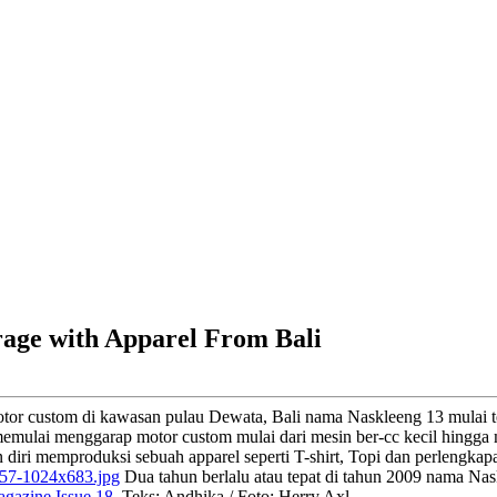
rage with Apparel From Bali
r custom di kawasan pulau Dewata, Bali nama Naskleeng 13 mulai terb
emulai menggarap motor custom mulai dari mesin ber-cc kecil hingga 
ri memproduksi sebuah apparel seperti T-shirt, Topi dan perlengkapan 
Dua tahun berlalu atau tepat di tahun 2009 nama Na
gazine Issue 18.
Teks: Andhika / Foto: Herry Axl