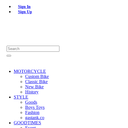
Sign In
Sign Up
MOTORCYCLE
Custom Bike
Classic Bike
New Bike
History
STYLE
Goods
Boys Toys
Fashion
gastank.co
GOODTIMES
Event