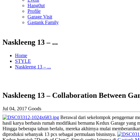
Hang0ut
Profile
Garage Visit
Gastank Family
Naskleeng 13 – ...
Home
STYLE
Naskleeng 13 – ...
Naskleeng 13 – Collaboration Between Ga
Jul 04, 2017
Goods
Berawal dari sekelompok penggemar moto
hasil karya berbasis rumah modifikasi bernama Kedux Garage yang m
Hingga beberapa tahun berlalu, mereka akhirnya mulai memberanikan di
diproduksi sebanyak 13 pcs sebagai permulaan bisnisnya.
Kedux bertajuk "Death of Glory". Simak cerita lainnya di
Gastank Ma