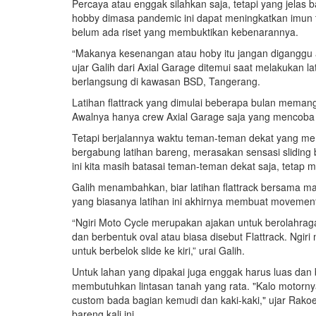
Percaya atau enggak silahkan saja, tetapi yang jelas
hobby dimasa pandemic ini dapat meningkatkan imun 
belum ada riset yang membuktikan kebenarannya.
“Makanya kesenangan atau hoby itu jangan diganggu at
ujar Galih dari Axial Garage ditemui saat melakukan l
berlangsung di kawasan BSD, Tangerang.
Latihan flattrack yang dimulai beberapa bulan memang 
Awalnya hanya crew Axial Garage saja yang mencoba m
Tetapi berjalannya waktu teman-teman dekat yang memi
bergabung latihan bareng, merasakan sensasi sliding 
ini kita masih batasai teman-teman dekat saja, tetap m
Galih menambahkan, biar latihan flattrack bersama ma
yang biasanya latihan ini akhirnya membuat movement.
“Ngiri Moto Cycle merupakan ajakan untuk berolahrag
dan berbentuk oval atau biasa disebut Flattrack. Ngi
untuk berbelok slide ke kiri,” urai Galih.
Untuk lahan yang dipakai juga enggak harus luas dan b
membutuhkan lintasan tanah yang rata. "Kalo motornya 
custom bada bagian kemudi dan kaki-kaki," ujar Rakoes
bareng kali ini.