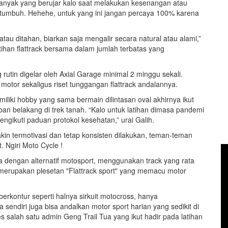
 banyak yang berujar kalo saat melakukan kesenangan atau
tumbuh. Hehehe, untuk yang ini jangan percaya 100% karena
au ditahan, biarkan saja mengalir secara natural atau alami,”
atihan flattrack bersama dalam jumlah terbatas yang
rutin digelar oleh Axial Garage minimal 2 minggu sekali.
otor sekaligus riset tunggangan flattrack andalannya.
liki hobby yang sama bermain dilintasan oval akhirnya ikut
ban belakang di trek tanah. “Kalo untuk latihan dimasa pandemi
engikuti paduan protokol kesehatan,” urai Galih.
kin termotivasi dan tetap konsisten dilakukan, teman-teman
 Ngiri Moto Cycle !
a dengan alternatif motosport, menggunakan track yang rata
ri merupakan plesetan "Flattrack sport" yang memacu motor
erkontur seperti halnya sirkuit motocross, hanya
sendiri juga bisa andalkan motor sport harian yang sedikit di
 salah satu admin Geng Trail Tua yang ikut hadir pada latihan