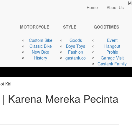
M
Home
Home
About Us
GOODTIMES
NGIRI MOTO CYCLE | ...
MOTORCYCLE
STYLE
GOODTIMES
Custom Bike
Goods
Event
Classic Bike
Boys Toys
Hangout
New Bike
Fashion
Profile
History
gastank.co
Garage Visit
Gastank Family
 Karena Mereka Pecinta