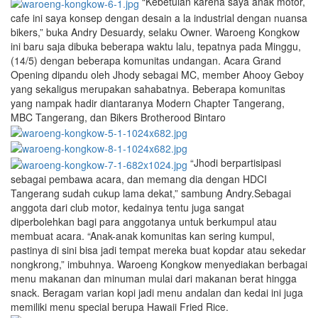
“Kebetulan karena saya anak motor,
cafe ini saya konsep dengan desain a la industrial dengan nuansa
bikers,” buka Andry Desuardy, selaku Owner. Waroeng Kongkow
ini baru saja dibuka beberapa waktu lalu, tepatnya pada Minggu,
(14/5) dengan beberapa komunitas undangan. Acara Grand
Opening dipandu oleh Jhody sebagai MC, member Ahooy Geboy
yang sekaligus merupakan sahabatnya. Beberapa komunitas
yang nampak hadir diantaranya Modern Chapter Tangerang,
MBC Tangerang, dan Bikers Brotherood Bintaro
“Jhodi berpartisipasi
sebagai pembawa acara, dan memang dia dengan HDCI
Tangerang sudah cukup lama dekat,” sambung Andry.Sebagai
anggota dari club motor, kedainya tentu juga sangat
diperbolehkan bagi para anggotanya untuk berkumpul atau
membuat acara. “Anak-anak komunitas kan sering kumpul,
pastinya di sini bisa jadi tempat mereka buat kopdar atau sekedar
nongkrong,” imbuhnya. Waroeng Kongkow menyediakan berbagai
menu makanan dan minuman mulai dari makanan berat hingga
snack. Beragam varian kopi jadi menu andalan dan kedai ini juga
memiliki menu special berupa Hawaii Fried Rice.