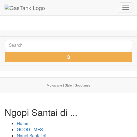
Toggl
navig
Motorcycle | Style | Goodtimes
Ngopi Santai di ...
Home
GOODTIMES
Ngopi Santai di ...