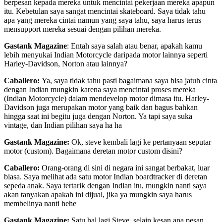
berpesan kepada mereka untuk mencintai pekerjaan mereka apapun
itu. Kebetulan saya sangat mencintai skateboard. Saya tidak tahu
apa yang mereka cintai namun yang saya tahu, saya harus terus
mensupport mereka sesuai dengan pilihan mereka.
Gastank Magazine
: Entah saya salah atau benar, apakah kamu
lebih menyukai Indian Motorcycle daripada motor lainnya seperti
Harley-Davidson, Norton atau lainnya?
Caballero:
Ya, saya tidak tahu pasti bagaimana saya bisa jatuh cinta
dengan Indian mungkin karena saya mencintai proses mereka
(Indian Motorcycle) dalam mendevelop motor dimasa itu. Harley-
Davidson juga merupakan motor yang baik dan bagus bahkan
hingga saat ini begitu juga dengan Norton. Ya tapi saya suka
vintage, dan Indian pilihan saya ha ha
Gastank Magazine:
Ok, steve kembali lagi ke pertanyaan seputar
motor (custom). Bagaimana deretan motor custom disini?
Caballero:
Orang-orang di sini di negara ini sangat berbakat, luar
biasa. Saya melihat ada satu motor Indian boardtracker di deretan
sepeda anak. Saya tertarik dengan Indian itu, mungkin nanti saya
akan tanyakan apakah ini dijual, jika ya mungkin saya harus
membelinya nanti hehe
Gastank Magazine:
Satu hal lagi Steve, selain kesan apa pesan