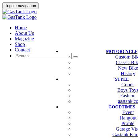
Toggle navigation
Home
About Us
Magazine
Shop
Contact
MOTORCYCLE
Custom Bi
Classic Bi
New Bike
History
STYLE
Goods
Boys Toy
Fashion
gastank.c
GOODTIMES
Event
Hangout
Profile
Garage Vis
Gastank Fam