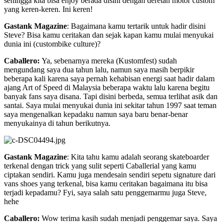
sehingga kita bisa enjoy berada disini dengan deretan motor custom
yang keren-keren. Ini keren!
Gastank Magazine
: Bagaimana kamu tertarik untuk hadir disini
Steve? Bisa kamu ceritakan dan sejak kapan kamu mulai menyukai
dunia ini (custombike culture)?
Caballero:
Ya, sebenarnya mereka (Kustomfest) sudah
mengundang saya dua tahun lalu, namun saya masih berpikir
beberapa kali karena saya pernah kehabisan energi saat hadir dalam
ajang Art of Speed di Malaysia beberapa waktu lalu karena begitu
banyak fans saya disana. Tapi disini berbeda, semua terlihat asik dan
santai. Saya mulai menyukai dunia ini sekitar tahun 1997 saat teman
saya mengenalkan kepadaku namun saya baru benar-benar
menyukainya di tahun berikutnya.
Gastank Magazine
: Kita tahu kamu adalah seorang skateboarder
terkenal dengan trick yang sulit seperti Caballerial yang kamu
ciptakan sendiri. Kamu juga mendesain sendiri sepetu signature dari
vans shoes yang terkenal, bisa kamu ceritakan bagaimana itu bisa
terjadi kepadamu? Fyi, saya salah satu penggemarmu juga Steve,
hehe
Caballero:
Wow terima kasih sudah menjadi penggemar saya. Saya