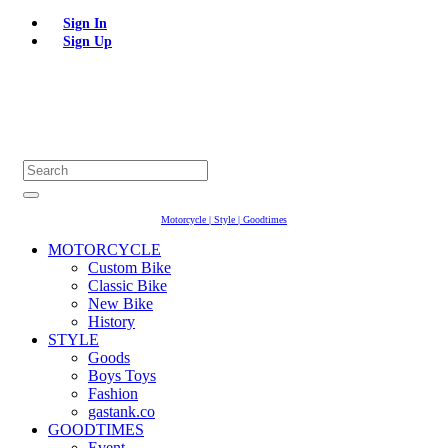
Sign In
Sign Up
Motorcycle | Style | Goodtimes
MOTORCYCLE
Custom Bike
Classic Bike
New Bike
History
STYLE
Goods
Boys Toys
Fashion
gastank.co
GOODTIMES
Event