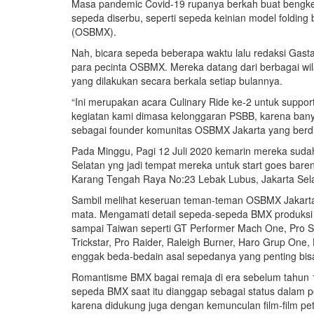
Masa pandemic Covid-19 rupanya berkah buat bengke
sepeda diserbu, seperti sepeda keinian model foldin
(OSBMX).
Nah, bicara sepeda beberapa waktu lalu redaksi Gas
para pecinta OSBMX. Mereka datang dari berbagai wila
yang dilakukan secara berkala setiap bulannya.
“Ini merupakan acara Culinary Ride ke-2 untuk suppor
kegiatan kami dimasa kelonggaran PSBB, karena banya
sebagai founder komunitas OSBMX Jakarta yang berdi
Pada Minggu, Pagi 12 Juli 2020 kemarin mereka suda
Selatan yng jadi tempat mereka untuk start goes baren
Karang Tengah Raya No:23 Lebak Lubus, Jakarta Sel
Sambil melihat keseruan teman-teman OSBMX Jakarta
mata. Mengamati detail sepeda-sepeda BMX produksi
sampai Taiwan seperti GT Performer Mach One, Pro Se
Trickstar, Pro Raider, Raleigh Burner, Haro Grup One,
enggak beda-bedain asal sepedanya yang penting bisa 
Romantisme BMX bagai remaja di era sebelum tahun 
sepeda BMX saat itu dianggap sebagai status dalam p
karena didukung juga dengan kemunculan film-film p