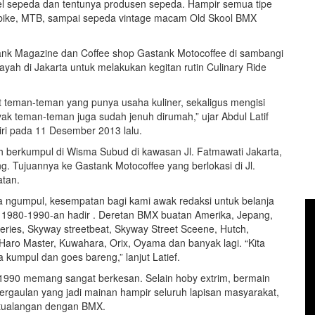
l sepeda dan tentunya produsen sepeda. Hampir semua tipe
g bike, MTB, sampai sepeda vintage macam Old Skool BMX
tank Magazine dan Coffee shop Gastank Motocoffee di sambangi
yah di Jakarta untuk melakukan kegitan rutin Culinary Ride
t teman-teman yang punya usaha kuliner, sekaligus mengisi
k teman-teman juga sudah jenuh dirumah,” ujar Abdul Latif
ri pada 11 Desember 2013 lalu.
h berkumpul di Wisma Subud di kawasan Jl. Fatmawati Jakarta,
g. Tujuannya ke Gastank Motocoffee yang berlokasi di Jl.
atan.
 ngumpul, kesempatan bagi kami awak redaksi untuk belanja
 1980-1990-an hadir . Deretan BMX buatan Amerika, Jepang,
ries, Skyway streetbeat, Skyway Street Sceene, Hutch,
 Haro Master, Kuwahara, Orix, Oyama dan banyak lagi. “Kita
kumpul dan goes bareng,” lanjut Latief.
1990 memang sangat berkesan. Selain hoby extrim, bermain
ergaulan yang jadi mainan hampir seluruh lapisan masyarakat,
etualangan dengan BMX.