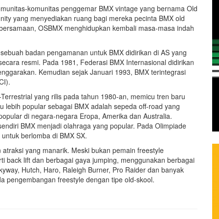
komunitas-komunitas penggemar BMX vintage yang bernama Old
ity yang menyediakan ruang bagi mereka pecinta BMX old
ara bersamaan, OSBMX menghidupkan kembali masa-masa indah
na sebuah badan pengamanan untuk BMX didirikan di AS yang
cara resmi. Pada 1981, Federasi BMX Internasional didirikan
enggarakan. Kemudian sejak Januari 1993, BMX terintegrasi
CI).
Terrestrial yang rilis pada tahun 1980-an, memicu tren baru
u lebih popular sebagai BMX adalah sepeda off-road yang
opular di negara-negara Eropa, Amerika dan Australia.
sendiri BMX menjadi olahraga yang popular. Pada Olimpiade
ya untuk berlomba di BMX SX.
 atraksi yang manarik. Meski bukan pemain freestyle
erti back lift dan berbagai gaya jumping, menggunakan berbagai
kyway, Hutch, Haro, Raleigh Burner, Pro Raider dan banyak
a pengembangan freestyle dengan tipe old-skool.