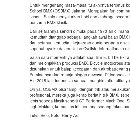
Untuk mengenang masa-masa itu akhirnya tercetus 
School BMX (OSBMX) Jakarta. Merupakan fun commun
school. Selain menyalurkan hobi dan olahraga sec
bersama BMX klasik.
Dari sejarahnya sendiri dimulai pada 1970-an di ma
kemudian dianggap sebagai langkah awal balap BMX se
dan setahun kemudian kejuaraan dunia pertama disel
sepenuhnya ke dalam Union Cycliste Internationale (U
Salah satu momentnya adalah saat film E.T: The Extra-
dan melonjakkan produksi BMX. Bicycle motocross ata
digunakan untuk balap kecepatan dan akrobatik yang p
Peminatnya dari remaja hingga dewasa. Di Indonesia 
Rio 2018 lalu Indonesia sampai mengirim atlet eliten
Oh ya, OSBMX bisa tampil dengan trik atau melakukan
profesional, mereka juga kerap berlatih trik BMX, sep
jenis sepeda klasik seperti GT Performer Mach One, S
lagi. Maklum, komunitas ini memang sedang fokus pad
Teks: Belo, Foto: Herry Axl