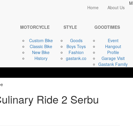
M
Home
Home
About Us
GOODTIMES
OSBMX JAKARTA | ...
MOTORCYCLE
STYLE
GOODTIMES
Custom Bike
Goods
Event
Classic Bike
Boys Toys
Hangout
New Bike
Fashion
Profile
History
gastank.co
Garage Visit
Gastank Family
linary Ride 2 Serbu