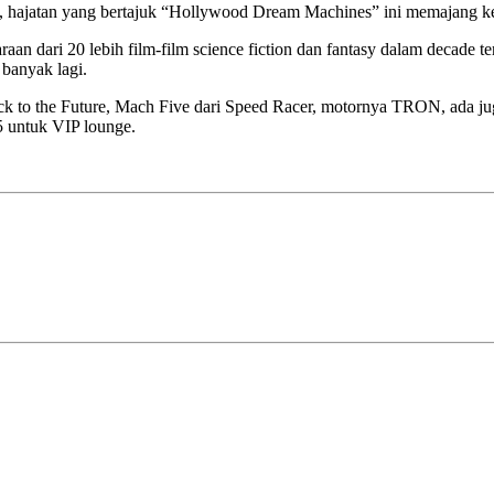
i, hajatan yang bertajuk “Hollywood Dream Machines” ini memajang kend
dari 20 lebih film-film science fiction dan fantasy dalam decade ter
banyak lagi.
ack to the Future, Mach Five dari Speed Racer, motornya TRON, ada j
5 untuk VIP lounge.