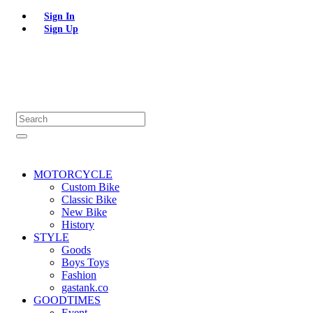
Sign In
Sign Up
MOTORCYCLE
Custom Bike
Classic Bike
New Bike
History
STYLE
Goods
Boys Toys
Fashion
gastank.co
GOODTIMES
Event