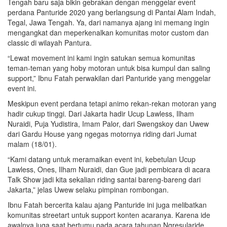
Tengah baru saja bikin gebrakan dengan menggelar event
perdana Panturide 2020 yang berlangsung di Pantai Alam Indah,
Tegal, Jawa Tengah. Ya, dari namanya ajang ini memang ingin
mengangkat dan meperkenalkan komunitas motor custom dan
classic di wilayah Pantura.
“Lewat movement ini kami ingin satukan semua komunitas
teman-teman yang hoby motoran untuk bisa kumpul dan saling
support,” Ibnu Fatah perwakilan dari Panturide yang menggelar
event ini.
Meskipun event perdana tetapi animo rekan-rekan motoran yang
hadir cukup tinggi. Dari Jakarta hadir Ucup Lawless, Ilham
Nuraidi, Puja Yudistira, Imam Palor, dari Swengskoy dan Uwew
dari Gardu House yang ngegas motornya riding dari Jumat
malam (18/01).
“Kami datang untuk meramaikan event ini, kebetulan Ucup
Lawless, Ones, Ilham Nuraidi, dan Gue jadi pembicara di acara
Talk Show jadi kita sekalian riding santai bareng-bareng dari
Jakarta,” jelas Uwew selaku pimpinan rombongan.
Ibnu Fatah bercerita kalau ajang Panturide ini juga melibatkan
komunitas streetart untuk support konten acaranya. Karena ide
awalnya juga saat bertumu pada acara tahunan Ngresularide