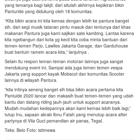
yang temanya bagi takjil, dari situlah akhirnya kepikiran bikin
Panturide yang didukung oleh 18 komunitas.
“Kita bikin acara ini kita kemas dengan lebih ke pantura banget
sih, dari segi musik tatanan pintu masuk dan tentunya dari khas
makanan Pantura juga kami sajikan sate kambing. Lantas karena
kita ngebangun dari kota yg kecil kita coba minta bantuan dari
temen-temen Parjo, Lawlles Jakarta Garage, dan Garduhouse
buat bantuin ramein acara kita,” lanjutnya .
Selain itu respon teman-teman motoran lainnya juga sangat
mendukung event ini, Sampai ada juga temen temen vespa
Jakarta yang support kayak Mobscot dan komunitas Scooter
lainnya di wilayah Pantura.
“kita intinya seneng banget sih bisa bikin acara pertama kita
Pantuide 2020 lancar dan makasih buat temen-temen yang udah
bantu dan datang riding jauh-jauh untuk support acaranya.
Mudah-mudahan kedepannya akan kami kemas lebih baik lagi,”
tutup Inu, sapaan akrab Ibnu Fatah yang menutup acara after
partynya di Vila Guci pemandian air panas, Tegal.
Teks: Belo Foto: istimewa