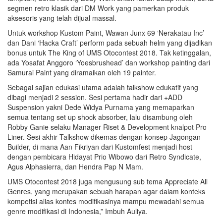
segmen retro klasik dari DM Work yang pamerkan produk
aksesoris yang telah dijual massal.
Untuk workshop Kustom Paint, Wawan Junx 69 ‘Nerakatau Inc’
dan Dani ‘Hacka Craft’ perform pada sebuah helm yang dijadikan
bonus untuk The King of UMS Otocontest 2018. Tak ketinggalan,
ada Yosafat Anggoro ‘Yoesbrushead’ dan workshop painting dari
Samurai Paint yang diramaikan oleh 19 painter.
Sebagai sajian edukasi utama adalah talkshow edukatif yang
dibagi menjadi 2 session. Sesi pertama hadir dari +ADD
Suspension yakni Dede Widya Purnama yang memaparkan
semua tentang set up shock absorber, lalu disambung oleh
Robby Ganie selaku Manager Riset & Development knalpot Pro
Liner. Sesi akhir Talkshow dikemas dengan konsep Jagongan
Builder, di mana Aan Fikriyan dari Kustomfest menjadi host
dengan pembicara Hidayat Prio Wibowo dari Retro Syndicate,
Agus Alphasierra, dan Hendra Pap N Mam.
UMS Otocontest 2018 juga mengusung sub tema Appreciate All
Genres, yang merupakan sebuah harapan agar dalam konteks
kompetisi alias kontes modifikasinya mampu mewadahi semua
genre modifikasi di Indonesia,” Imbuh Auliya.