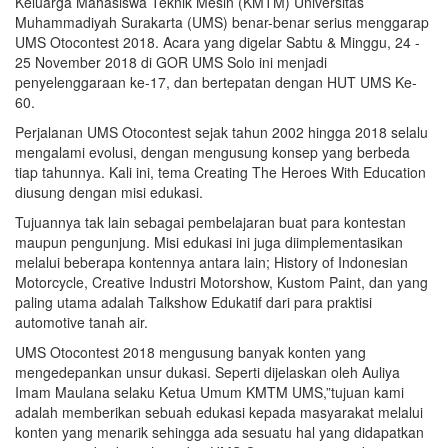
Keluarga Mahasiswa Teknik Mesin (KMTM) Universitas
Muhammadiyah Surakarta (UMS) benar-benar serius menggarap
UMS Otocontest 2018. Acara yang digelar Sabtu & Minggu, 24 -
25 November 2018 di GOR UMS Solo ini menjadi
penyelenggaraan ke-17, dan bertepatan dengan HUT UMS Ke-
60.
Perjalanan UMS Otocontest sejak tahun 2002 hingga 2018 selalu
mengalami evolusi, dengan mengusung konsep yang berbeda
tiap tahunnya. Kali ini, tema Creating The Heroes With Education
diusung dengan misi edukasi.
Tujuannya tak lain sebagai pembelajaran buat para kontestan
maupun pengunjung. Misi edukasi ini juga diimplementasikan
melalui beberapa kontennya antara lain; History of Indonesian
Motorcycle, Creative Industri Motorshow, Kustom Paint, dan yang
paling utama adalah Talkshow Edukatif dari para praktisi
automotive tanah air.
UMS Otocontest 2018 mengusung banyak konten yang
mengedepankan unsur dukasi. Seperti dijelaskan oleh Auliya
Imam Maulana selaku Ketua Umum KMTM UMS,”tujuan kami
adalah memberikan sebuah edukasi kepada masyarakat melalui
konten yang menarik sehingga ada sesuatu hal yang didapatkan