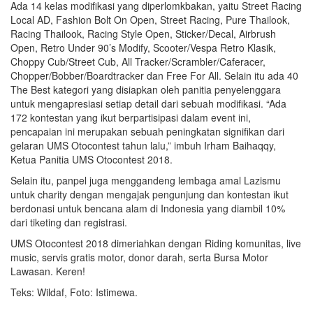
Ada 14 kelas modifikasi yang diperlomkbakan, yaitu Street Racing
Local AD, Fashion Bolt On Open, Street Racing, Pure Thailook,
Racing Thailook, Racing Style Open, Sticker/Decal, Airbrush
Open, Retro Under 90’s Modify, Scooter/Vespa Retro Klasik,
Choppy Cub/Street Cub, All Tracker/Scrambler/Caferacer,
Chopper/Bobber/Boardtracker dan Free For All. Selain itu ada 40
The Best kategori yang disiapkan oleh panitia penyelenggara
untuk mengapresiasi setiap detail dari sebuah modifikasi. “Ada
172 kontestan yang ikut berpartisipasi dalam event ini,
pencapaian ini merupakan sebuah peningkatan signifikan dari
gelaran UMS Otocontest tahun lalu,” imbuh Irham Baihaqqy,
Ketua Panitia UMS Otocontest 2018.
Selain itu, panpel juga menggandeng lembaga amal Lazismu
untuk charity dengan mengajak pengunjung dan kontestan ikut
berdonasi untuk bencana alam di Indonesia yang diambil 10%
dari tiketing dan registrasi.
UMS Otocontest 2018 dimeriahkan dengan Riding komunitas, live
music, servis gratis motor, donor darah, serta Bursa Motor
Lawasan. Keren!
Teks: Wildaf, Foto: Istimewa.