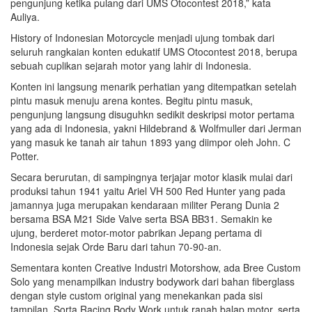
pengunjung ketika pulang dari UMS Otocontest 2018,” kata
Auliya.
History of Indonesian Motorcycle menjadi ujung tombak dari
seluruh rangkaian konten edukatif UMS Otocontest 2018, berupa
sebuah cuplikan sejarah motor yang lahir di Indonesia.
Konten ini langsung menarik perhatian yang ditempatkan setelah
pintu masuk menuju arena kontes. Begitu pintu masuk,
pengunjung langsung disuguhkn sedikit deskripsi motor pertama
yang ada di Indonesia, yakni Hildebrand & Wolfmuller dari Jerman
yang masuk ke tanah air tahun 1893 yang diimpor oleh John. C
Potter.
Secara berurutan, di sampingnya terjajar motor klasik mulai dari
produksi tahun 1941 yaitu Ariel VH 500 Red Hunter yang pada
jamannya juga merupakan kendaraan militer Perang Dunia 2
bersama BSA M21 Side Valve serta BSA BB31. Semakin ke
ujung, berderet motor-motor pabrikan Jepang pertama di
Indonesia sejak Orde Baru dari tahun 70-90-an.
Sementara konten Creative Industri Motorshow, ada Bree Custom
Solo yang menampilkan industry bodywork dari bahan fiberglass
dengan style custom original yang menekankan pada sisi
tampilan, Sorta Racing Body Work untuk ranah balap motor, serta