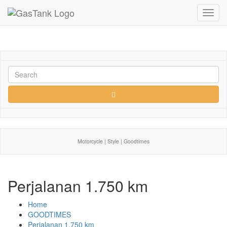
Toggl
navig
Motorcycle | Style | Goodtimes
Perjalanan 1.750 km
Home
GOODTIMES
Perjalanan 1.750 km