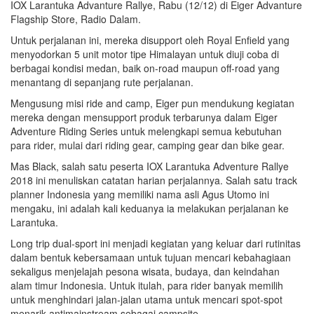
IOX Larantuka Advanture Rallye, Rabu (12/12) di Eiger Advanture
Flagship Store, Radio Dalam.
Untuk perjalanan ini, mereka disupport oleh Royal Enfield yang
menyodorkan 5 unit motor tipe Himalayan untuk diuji coba di
berbagai kondisi medan, baik on-road maupun off-road yang
menantang di sepanjang rute perjalanan.
Mengusung misi ride and camp, Eiger pun mendukung kegiatan
mereka dengan mensupport produk terbarunya dalam Eiger
Adventure Riding Series untuk melengkapi semua kebutuhan
para rider, mulai dari riding gear, camping gear dan bike gear.
Mas Black, salah satu peserta IOX Larantuka Adventure Rallye
2018 ini menuliskan catatan harian perjalannya. Salah satu track
planner Indonesia yang memiliki nama asli Agus Utomo ini
mengaku, ini adalah kali keduanya ia melakukan perjalanan ke
Larantuka.
Long trip dual-sport ini menjadi kegiatan yang keluar dari rutinitas
dalam bentuk kebersamaan untuk tujuan mencari kebahagiaan
sekaligus menjelajah pesona wisata, budaya, dan keindahan
alam timur Indonesia. Untuk itulah, para rider banyak memilih
untuk menghindari jalan-jalan utama untuk mencari spot-spot
menarik antimainstream sebagai campsite.