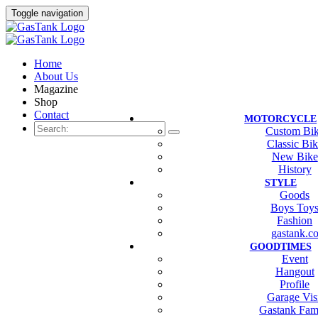
Toggle navigation
Home
About Us
Magazine
Shop
Contact
MOTORCYCLE
Custom Bi
Classic Bi
New Bike
History
STYLE
Goods
Boys Toy
Fashion
gastank.c
GOODTIMES
Event
Hangout
Profile
Garage Vis
Gastank Fam