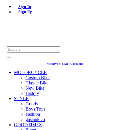
Sign In
Sign Up
Motorcycle | Style | Goodtimes
MOTORCYCLE
Custom Bike
Classic Bike
New Bike
History
STYLE
Goods
Boys Toys
Fashion
gastank.co
GOODTIMES
Event