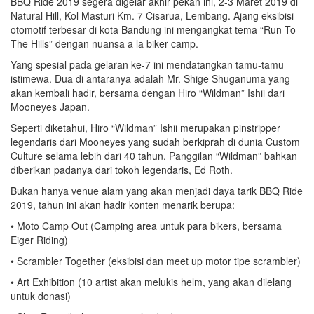
BBQ Ride 2019 segera digelar akhir pekan ini, 2-3 Maret 2019 di
Natural Hill, Kol Masturi Km. 7 Cisarua, Lembang. Ajang eksibisi
otomotif terbesar di kota Bandung ini mengangkat tema “Run To
The Hills” dengan nuansa a la biker camp.
Yang spesial pada gelaran ke-7 ini mendatangkan tamu-tamu
istimewa. Dua di antaranya adalah Mr. Shige Shuganuma yang
akan kembali hadir, bersama dengan Hiro “Wildman” Ishii dari
Mooneyes Japan.
Seperti diketahui, Hiro “Wildman” Ishii merupakan pinstripper
legendaris dari Mooneyes yang sudah berkiprah di dunia Custom
Culture selama lebih dari 40 tahun. Panggilan “Wildman” bahkan
diberikan padanya dari tokoh legendaris, Ed Roth.
Bukan hanya venue alam yang akan menjadi daya tarik BBQ Ride
2019, tahun ini akan hadir konten menarik berupa:
• Moto Camp Out (Camping area untuk para bikers, bersama
Eiger Riding)
• Scrambler Together (eksibisi dan meet up motor tipe scrambler)
• Art Exhibition (10 artist akan melukis helm, yang akan dilelang
untuk donasi)