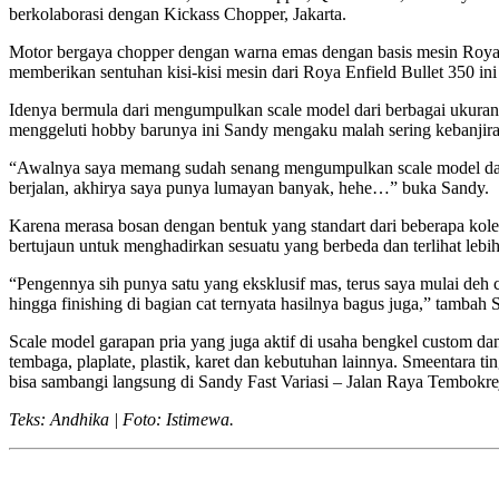
berkolaborasi dengan Kickass Chopper, Jakarta.
Motor bergaya chopper dengan warna emas dengan basis mesin Royal E
memberikan sentuhan kisi-kisi mesin dari Roya Enfield Bullet 350 in
Idenya bermula dari mengumpulkan scale model dari berbagai ukuran
menggeluti hobby barunya ini Sandy mengaku malah sering kebanjira
“Awalnya saya memang sudah senang mengumpulkan scale model dari b
berjalan, akhirya saya punya lumayan banyak, hehe…” buka Sandy.
Karena merasa bosan dengan bentuk yang standart dari beberapa kolek
bertujaun untuk menghadirkan sesuatu yang berbeda dan terlihat lebih
“Pengennya sih punya satu yang eksklusif mas, terus saya mulai deh
hingga finishing di bagian cat ternyata hasilnya bagus juga,” tambah 
Scale model garapan pria yang juga aktif di usaha bengkel custom da
tembaga, plaplate, plastik, karet dan kebutuhan lainnya. Smeentara t
bisa sambangi langsung di Sandy Fast Variasi – Jalan Raya Tembokr
Teks: Andhika | Foto: Istimewa.