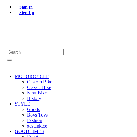
Sign In
Sign Up
MOTORCYCLE
Custom Bike
Classic Bike
New Bike
History
STYLE
Goods
Boys Toys
Fashion
gastank.co
GOODTIMES
Event