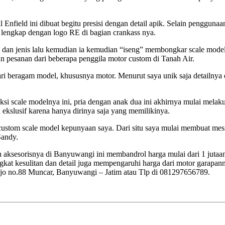
nfield ini dibuat begitu presisi dengan detail apik. Selain penggun
i lengkap dengan logo RE di bagian crankass nya.
 dan jenis lalu kemudian ia kemudian “iseng” membongkar scale model
n pesanan dari beberapa penggila motor custom di Tanah Air.
eragam model, khususnya motor. Menurut saya unik saja detailnya dan
si scale modelnya ini, pria dengan anak dua ini akhirnya mulai melaku
 ekslusif karena hanya dirinya saja yang memilikinya.
 custom scale model kepunyaan saya. Dari situ saya mulai membuat me
Sandy.
n aksesorisnya di Banyuwangi ini membandrol harga mulai dari 1 jutaan
ingkat kesulitan dan detail juga mempengaruhi harga dari motor garapan
ejo no.88 Muncar, Banyuwangi – Jatim atau Tlp di 081297656789.