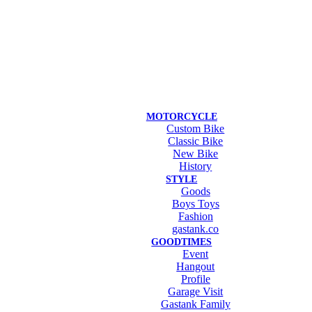
MOTORCYCLE
Custom Bike
Classic Bike
New Bike
History
STYLE
Goods
Boys Toys
Fashion
gastank.co
GOODTIMES
Event
Hangout
Profile
Garage Visit
Gastank Family