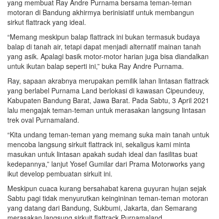
yang membuat Ray Andre Purnama bersama teman-teman
motoran di Bandung akhirmya berinisiatif untuk membangun
sirkut flattrack yang ideal.
“Memang meskipun balap flattrack ini bukan termasuk budaya
balap di tanah air, tetapi dapat menjadi alternatif mainan tanah
yang asik. Apalagi basik motor-motor harian juga bisa diandalkan
untuk ikutan balap seperti ini,” buka Ray Andre Purnama.
Ray, sapaan akrabnya merupakan pemilik lahan lintasan flattrack
yang berlabel Purnama Land berlokasi di kawasan Cipeundeuy,
Kabupaten Bandung Barat, Jawa Barat. Pada Sabtu, 3 April 2021
lalu mengajak teman-teman untuk merasakan langsung lintasan
trek oval Purnamaland.
“Kita undang teman-teman yang memang suka main tanah untuk
mencoba langsung sirkuit flattrack ini, sekaligus kami minta
masukan untuk lintasan apakah sudah ideal dan fasilitas buat
kedepannya,” lanjut Yosef Gumilar dari Prama Motorworks yang
ikut develop pembuatan sirkuit ini.
Meskipun cuaca kurang bersahabat karena guyuran hujan sejak
Sabtu pagi tidak menyurutkan keingininan teman-teman motoran
yang datang dari Bandung, Sukbumi, Jakarta, dan Semarang
merasakan langsung sirkuit flattrack Purnamaland.