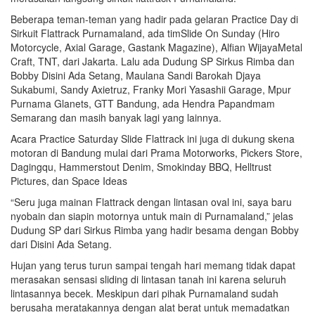
Beberapa teman-teman yang hadir pada gelaran Practice Day di
Sirkuit Flattrack Purnamaland, ada timSlide On Sunday (Hiro
Motorcycle, Axial Garage, Gastank Magazine), Alfian WijayaMetal
Craft, TNT, dari Jakarta. Lalu ada Dudung SP Sirkus Rimba dan
Bobby Disini Ada Setang, Maulana Sandi Barokah Djaya
Sukabumi, Sandy Axietruz, Franky Mori Yasashii Garage, Mpur
Purnama Glanets, GTT Bandung, ada Hendra Papandmam
Semarang dan masih banyak lagi yang lainnya.
Acara Practice Saturday Slide Flattrack ini juga di dukung skena
motoran di Bandung mulai dari Prama Motorworks, Pickers Store,
Dagingqu, Hammerstout Denim, Smokinday BBQ, Helltrust
Pictures, dan Space Ideas
“Seru juga mainan Flattrack dengan lintasan oval ini, saya baru
nyobain dan siapin motornya untuk main di Purnamaland,” jelas
Dudung SP dari Sirkus Rimba yang hadir besama dengan Bobby
dari Disini Ada Setang.
Hujan yang terus turun sampai tengah hari memang tidak dapat
merasakan sensasi sliding di lintasan tanah ini karena seluruh
lintasannya becek. Meskipun dari pihak Purnamaland sudah
berusaha meratakannya dengan alat berat untuk memadatkan