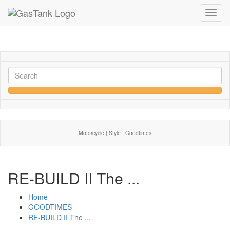
Toggl
navig
Motorcycle | Style | Goodtimes
RE-BUILD II The ...
Home
GOODTIMES
RE-BUILD II The ...