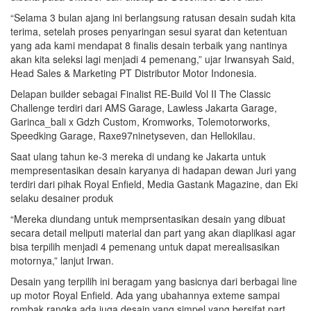
“Selama 3 bulan ajang ini berlangsung ratusan desain sudah kita
terima, setelah proses penyaringan sesui syarat dan ketentuan
yang ada kami mendapat 8 finalis desain terbaik yang nantinya
akan kita seleksi lagi menjadi 4 pemenang,” ujar Irwansyah Said,
Head Sales & Marketing PT Distributor Motor Indonesia.
Delapan builder sebagai Finalist RE-Build Vol II The Classic
Challenge terdiri dari AMS Garage, Lawless Jakarta Garage,
Garinca_bali x Gdzh Custom, Kromworks, Tolemotorworks,
Speedking Garage, Raxe97ninetyseven, dan Hellokilau.
Saat ulang tahun ke-3 mereka di undang ke Jakarta untuk
mempresentasikan desain karyanya di hadapan dewan Juri yang
terdiri dari pihak Royal Enfield, Media Gastank Magazine, dan Eki
selaku desainer produk
“Mereka diundang untuk memprsentasikan desain yang dibuat
secara detail meliputi material dan part yang akan diaplikasi agar
bisa terpilih menjadi 4 pemenang untuk dapat merealisasikan
motornya,” lanjut Irwan.
Desain yang terpilih ini beragam yang basicnya dari berbagai line
up motor Royal Enfield. Ada yang ubahannya exteme sampai
rombak rangka ada juga desain yang simpel yang bersifat part