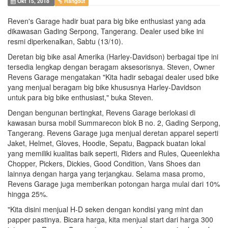
Okt 15, 2018
Hangout
Reven's Garage hadir buat para big bike enthusiast yang ada
dikawasan Gading Serpong, Tangerang. Dealer used bike ini
resmi diperkenalkan, Sabtu (13/10).
Deretan big bike asal Amerika (Harley-Davidson) berbagai tipe ini
tersedia lengkap dengan beragam aksesorisnya. Steven, Owner
Revens Garage mengatakan "Kita hadir sebagai dealer used bike
yang menjual beragam big bike khususnya Harley-Davidson
untuk para big bike enthusiast," buka Steven.
Dengan bengunan bertingkat, Revens Garage berlokasi di
kawasan bursa mobil Summarecon blok B no. 2, Gading Serpong,
Tangerang. Revens Garage juga menjual deretan apparel seperti
Jaket, Helmet, Gloves, Hoodie, Sepatu, Bagpack buatan lokal
yang memiliki kualitas baik seperti, Riders and Rules, Queenlekha
Chopper, Pickers, Dickies, Good Condition, Vans Shoes dan
lainnya dengan harga yang terjangkau. Selama masa promo,
Revens Garage juga memberikan potongan harga mulai dari 10%
hingga 25%.
"Kita disini menjual H-D seken dengan kondisi yang mint dan
papper pastinya. Bicara harga, kita menjual start dari harga 300