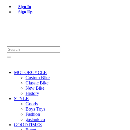
Sign In
Sign Up
MOTORCYCLE
Custom Bike
Classic Bike
New Bike
History
STYLE
Goods
Boys Toys
Fashion
gastank.co
GOODTIMES
Event