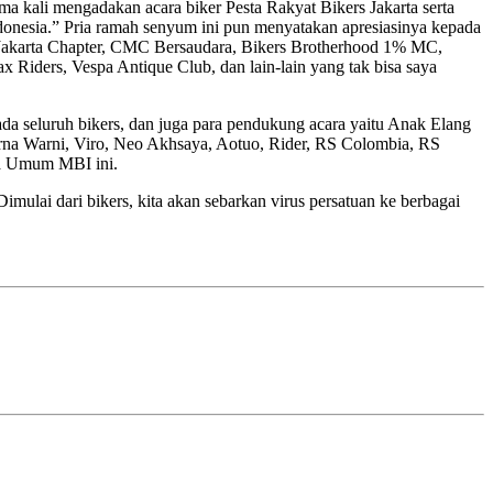
 kali mengadakan acara biker Pesta Rakyat Bikers Jakarta serta
onesia.” Pria ramah senyum ini pun menyatakan apresiasinya kepada
 Jakarta Chapter, CMC Bersaudara, Bikers Brotherhood 1% MC,
iders, Vespa Antique Club, dan lain-lain yang tak bisa saya
da seluruh bikers, dan juga para pendukung acara yaitu Anak Elang
arna Warni, Viro, Neo Akhsaya, Aotuo, Rider, RS Colombia, RS
ua Umum MBI ini.
mulai dari bikers, kita akan sebarkan virus persatuan ke berbagai