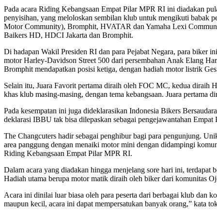
Pada acara Riding Kebangsaan Empat Pilar MPR RI ini diadakan pula
penyisihan, yang meloloskan sembilan klub untuk mengikuti baba
Motor Community), Bromphit, HVATAR dan Yamaha Lexi Community Jakar
Baikers HD, HDCI Jakarta dan Bromphit.
Di hadapan Wakil Presiden RI dan para Pejabat Negara, para biker 
motor Harley-Davidson Street 500 dari persembahan Anak Elang Har
Bromphit mendapatkan posisi ketiga, dengan hadiah motor listrik Gesi
Selain itu, Juara Favorit pertama diraih oleh FOC MC, kedua diraih
khas klub masing-masing, dengan tema kebangsaan. Juara pertama dir
Pada kesempatan ini juga dideklarasikan Indonesia Bikers Bersaud
deklarasi IBBU tak bisa dilepaskan sebagai pengejawantahan Empat
The Changcuters hadir sebagai penghibur bagi para pengunjung. Unik
area panggung dengan menaiki motor mini dengan didampingi komuni
Riding Kebangsaan Empat Pilar MPR RI.
Dalam acara yang diadakan hingga menjelang sore hari ini, terdapat be
Hadiah utama berupa motor matik diraih oleh biker dari komunitas 
Acara ini dinilai luar biasa oleh para peserta dari berbagai klub dan 
maupun kecil, acara ini dapat mempersatukan banyak orang,” kata tok