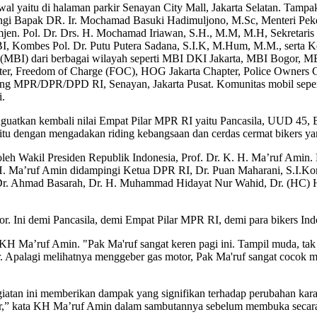
 awal yaitu di halaman parkir Senayan City Mall, Jakarta Selatan. T
ingi Bapak DR. Ir. Mochamad Basuki Hadimuljono, M.Sc, Menteri Pe
mjen. Pol. Dr. Drs. H. Mochamad Iriawan, S.H., M.M, M.H, Sekreta
I, Kombes Pol. Dr. Putu Putera Sadana, S.I.K, M.Hum, M.M., serta
sia (MBI) dari berbagai wilayah seperti MBI DKI Jakarta, MBI Bogo
, Freedom of Charge (FOC), HOG Jakarta Chapter, Police Owners Grou
dung MPR/DPR/DPD RI, Senayan, Jakarta Pusat. Komunitas mobil seper
i.
guatkan kembali nilai Empat Pilar MPR RI yaitu Pancasila, UUD 45, 
 yaitu dengan mengadakan riding kebangsaan dan cerdas cermat bikers ya
leh Wakil Presiden Republik Indonesia, Prof. Dr. K. H. Ma’ruf Amin
H. Ma’ruf Amin didampingi Ketua DPR RI, Dr. Puan Maharani, S.I.Ko
 Dr. Ahmad Basarah, Dr. H. Muhammad Hidayat Nur Wahid, Dr. (HC) H. 
r. Ini demi Pancasila, demi Empat Pilar MPR RI, demi para bikers Ind
Ma’ruf Amin. "Pak Ma'ruf sangat keren pagi ini. Tampil muda, tak k
or. Apalagi melihatnya menggeber gas motor, Pak Ma'ruf sangat cocok m
giatan ini memberikan dampak yang signifikan terhadap perubahan ka
tor,” kata KH Ma’ruf Amin dalam sambutannya sebelum membuka secar