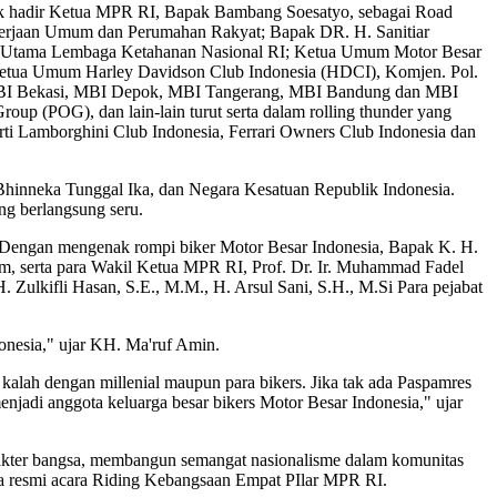
ampak hadir Ketua MPR RI, Bapak Bambang Soesatyo, sebagai Road
kerjaan Umum dan Perumahan Rakyat; Bapak DR. H. Sanitiar
ris Utama Lembaga Ketahanan Nasional RI; Ketua Umum Motor Besar
 Ketua Umum Harley Davidson Club Indonesia (HDCI), Komjen. Pol.
r, MBI Bekasi, MBI Depok, MBI Tangerang, MBI Bandung dan MBI
p (POG), dan lain-lain turut serta dalam rolling thunder yang
ti Lamborghini Club Indonesia, Ferrari Owners Club Indonesia dan
Bhinneka Tunggal Ika, dan Negara Kesatuan Republik Indonesia.
ng berlangsung seru.
. Dengan mengenak rompi biker Motor Besar Indonesia, Bapak K. H.
m, serta para Wakil Ketua MPR RI, Prof. Dr. Ir. Muhammad Fadel
Zulkifli Hasan, S.E., M.M., H. Arsul Sani, S.H., M.Si Para pejabat
onesia," ujar KH. Ma'ruf Amin.
alah dengan millenial maupun para bikers. Jika tak ada Paspamres
enjadi anggota keluarga besar bikers Motor Besar Indonesia," ujar
rakter bangsa, membangun semangat nasionalisme dalam komunitas
a resmi acara Riding Kebangsaan Empat PIlar MPR RI.