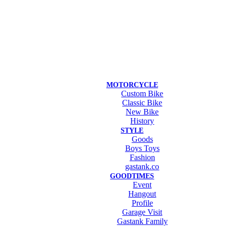
MOTORCYCLE
Custom Bike
Classic Bike
New Bike
History
STYLE
Goods
Boys Toys
Fashion
gastank.co
GOODTIMES
Event
Hangout
Profile
Garage Visit
Gastank Family