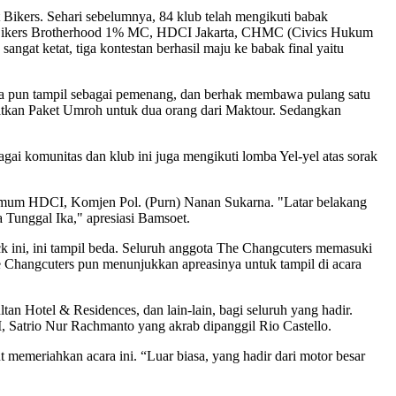
Bikers. Sehari sebelumnya, 84 klub telah mengikuti babak
x, Bikers Brotherhood 1% MC, HDCI Jakarta, CHMC (Civics Hukum
at ketat, tiga kontestan berhasil maju ke babak final yaitu
rta pun tampil sebagai pemenang, dan berhak membawa pulang satu
atkan Paket Umroh untuk dua orang dari Maktour. Sedangkan
ai komunitas dan klub ini juga mengikuti lomba Yel-yel atas sorak
 Umum HDCI, Komjen Pol. (Purn) Nanan Sukarna. "Latar belakang
Tunggal Ika," apresiasi Bamsoet.
k ini, ini tampil beda. Seluruh anggota The Changcuters memasuki
Changcuters pun menunjukkan apreasinya untuk tampil di acara
tan Hotel & Residences, dan lain-lain, bagi seluruh yang hadir.
, Satrio Nur Rachmanto yang akrab dipanggil Rio Castello.
kut memeriahkan acara ini. “Luar biasa, yang hadir dari motor besar