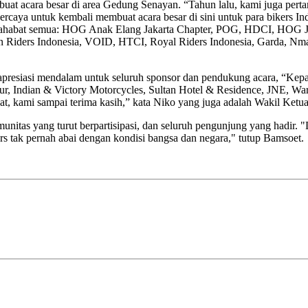
acara besar di area Gedung Senayan. “Tahun lalu, kami juga pertama
aya untuk kembali membuat acara besar di sini untuk para bikers Ind
ara sahabat semua: HOG Anak Elang Jakarta Chapter, POG, HDCI, HOG
iders Indonesia, VOID, HTCI, Royal Riders Indonesia, Garda, Nmax R
apresiasi mendalam untuk seluruh sponsor dan pendukung acara, “Kepa
tour, Indian & Victory Motorcycles, Sultan Hotel & Residence, JNE, W
at, kami sampai terima kasih,” kata Niko yang juga adalah Wakil Ket
itas yang turut berpartisipasi, dan seluruh pengunjung yang hadir. "Di
s tak pernah abai dengan kondisi bangsa dan negara," tutup Bamsoet.