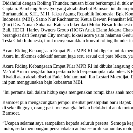
Didahului dengan Rolling Thunder, ratusan biker berkumpul di titik
Captain. Bambang Soesatyo yang akrab disebut Bamsoet ini didamp
Burhanuddin, S.H., M.H, Jaksa Agung Republik Indonesia; Bpk Ko
Indonesia (MBI), Satrio Nur Rachmanto; Ketua Dewan Penasihat MB
(Pur) Drs. Nanan Sukarna. Ratusan biker dari Motor Besar Indone
Bali, HDCI, Harley Owners Group (HOG) Anak Elang Jakarta Chapter
berangkat dari Senayan City menuju lokasi acara yaitu halaman Ge
Tesla Club Indonesia, turut menyemarakkan konvoi rolling thunder in
Acara Riding Kebangsaan Empat Pilar MPR RI ini digelar untuk men
Acara ini dikemas edukatif namun juga seru sesuai ciri para bikers,
Acara Riding Kebangsaan Empat Pilar MPR RI ini dibuka langsung o
Ma’ruf Amin mengaku baru pertama kali berpenampilan ala biker. K
Riyaldi atau akrab disebut Fadel Muhammad, Ibu Lestari Moerdijat,
ini pun menggunakan baju kebesaran MBI.
"Ini pertama kali dalam hidup saya mengenakan rompi khas anak moto
Bamsoet pun mengacungkan jempol melihat penampilan baru Bapak KH 
di sekelilingnya, orang pasti menyangka beliau betul-betul anak mot
Bamsoet.
“Ucapan selamat saya sampaikan kepada seluruh peserta. Semoga ke
motor, serta membangun persahabatan antara seluruh komunitas mo