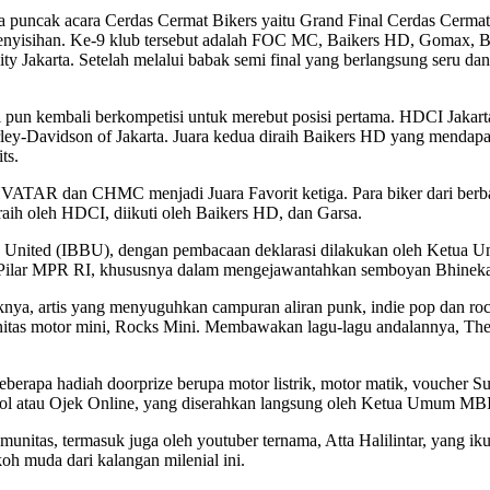
 puncak acara Cerdas Cermat Bikers yaitu Grand Final Cerdas Cermat 
k penyisihan. Ke-9 klub tersebut adalah FOC MC, Baikers HD, Goma
ta. Setelah melalui babak semi final yang berlangsung seru dan sang
ini pun kembali berkompetisi untuk merebut posisi pertama. HDCI Jaka
ley-Davidson of Jakarta. Juara kedua diraih Baikers HD yang mendap
ts.
 HVATAR dan CHMC menjadi Juara Favorit ketiga. Para biker dari berbag
aih oleh HDCI, diikuti oleh Baikers HD, dan Garsa.
ara United (IBBU), dengan pembacaan deklarasi dilakukan oleh Ketua
 Pilar MPR RI, khususnya dalam mengejawantahkan semboyan Bhineka 
nya, artis yang menyuguhkan campuran aliran punk, indie pop dan roc
tas motor mini, Rocks Mini. Membawakan lagu-lagu andalannya, The 
berapa hadiah doorprize berupa motor listrik, motor matik, voucher Sul
Ojol atau Ojek Online, yang diserahkan langsung oleh Ketua Umum MBI
komunitas, termasuk juga oleh youtuber ternama, Atta Halilintar, yang i
oh muda dari kalangan milenial ini.