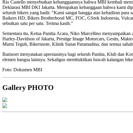
Rio Castello menyebutkan kebanggaannya bahwa MBI kembali membuat 
Deklarasi MBI DKI Jakarta. Merupakan kebanggaan bahwa kami diperc
seluruh bikers yang hadir. “Kami sangat bangga atas kehadiran p
Baikers HD, Bikers Brotherhood MC, FOC, GSrek Indonesia, Vulcan R
sebutkan satu per satu. Terima kasih.”
Sementara itu, Ketua Panitia Acara, Niko Marcellino menyampaikan 
Harley-Davidson of Jakarta, Prestige Image Motorcars, Gesits, Mak
Murni Teguh, Bikersnote, Klinik Sunat Paramadina, dan semua sahab
Bamsoet menyatakan apresiasinya bagi seluruh Panitia, Klub dan Komun
elemen bangsa lainnya. Sekaligus membuktikan bawah kalangan biker
Foto: Dokumen MBI
Gallery PHOTO