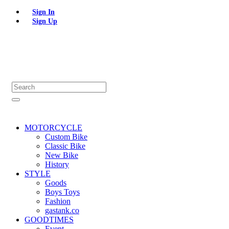
Sign In
Sign Up
MOTORCYCLE
Custom Bike
Classic Bike
New Bike
History
STYLE
Goods
Boys Toys
Fashion
gastank.co
GOODTIMES
Event