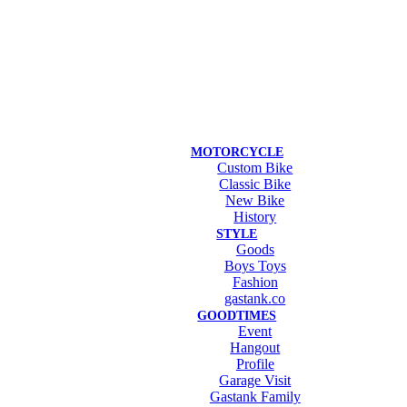
MOTORCYCLE
Custom Bike
Classic Bike
New Bike
History
STYLE
Goods
Boys Toys
Fashion
gastank.co
GOODTIMES
Event
Hangout
Profile
Garage Visit
Gastank Family