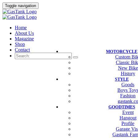
Toggle navigation
Home
About Us
Magazine
Shop
Contact
MOTORCYCLE
Custom Bi
Classic Bi
New Bike
History
STYLE
Goods
Boys Toy
Fashion
gastank.c
GOODTIMES
Event
Hangout
Profile
Garage Vis
Gastank Fam