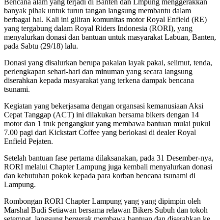
Bencana alam yang terjadi di Banten dan Lmpung menggerakkan
banyak pihak untuk turun tangan langsung membantu dalam
berbagai hal. Kali ini giliran komunitas motor Royal Enfield (RE)
yang tergabung dalam Royal Riders Indonesia (RORI), yang
menyalurkan donasi dan bantuan untuk masyarakat Labuan, Banten,
pada Sabtu (29/18) lalu.
Donasi yang disalurkan berupa pakaian layak pakai, selimut, tenda,
perlengkapan sehari-hari dan minuman yang secara langsung
diserahkan kepada masyarakat yang terkena dampak bencana
tsunami.
Kegiatan yang bekerjasama dengan organsasi kemanusiaan Aksi
Cepat Tanggap (ACT) ini dilakukan bersama bikers dengan 14
motor dan 1 truk pengangkut yang membawa bantuan mulai pukul
7.00 pagi dari Kickstart Coffee yang berlokasi di dealer Royal
Enfield Pejaten.
Setelah bantuan fase pertama dilaksanakan, pada 31 Desember-nya,
RORI melalui Chapter Lampung juga kembali menyalurkan donasi
dan kebutuhan pokok kepada para korban bencana tsunami di
Lampung.
Rombongan RORI Chapter Lampung yang yang dipimpin oleh
Marshal Budi Setiawan bersama relawan Bikers Subuh dan tokoh
setempat, langsung bergerak membawa bantuan dan diserahkan ke