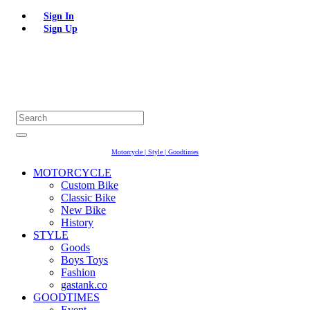
Sign In
Sign Up
Motorcycle | Style | Goodtimes
MOTORCYCLE
Custom Bike
Classic Bike
New Bike
History
STYLE
Goods
Boys Toys
Fashion
gastank.co
GOODTIMES
Event