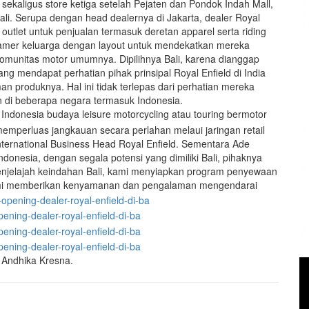
i sekaligus store ketiga setelah Pejaten dan Pondok Indah Mall,
ali. Serupa dengan head dealernya di Jakarta, dealer Royal
n outlet untuk penjualan termasuk deretan apparel serta riding
pamer keluarga dengan layout untuk mendekatkan mereka
munitas motor umumnya. Dipilihnya Bali, karena dianggap
yang mendapat perhatian pihak prinsipal Royal Enfield di India
produknya. Hal ini tidak terlepas dari perhatian mereka
n di beberapa negara termasuk Indonesia.
Indonesia budaya leisure motorcycling atau touring bermotor
memperluas jangkauan secara perlahan melaui jaringan retail
 International Business Head Royal Enfield. Sementara Ade
Indonesia, dengan segala potensi yang dimiliki Bali, pihaknya
njelajah keindahan Bali, kami menyiapkan program penyewaan
Kami memberikan kenyamanan dan pengalaman mengendarai
 Andhika Kresna.