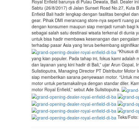
Royal Enfield barunya di Pulau Dewata, Bali. Dealer in
Sabtu (26/8/2017) di Jalan Sunset Road No.27, Kuta B
Enfield Bali hadir lengkap dengan fasilitas bengkel da
gear. Pihak DMI merancang store-nya seperti ruang 
dengan konsumen maupun siap menjadi rumah bagi ko
sebagai salah satu destinasi wisata terkenal di dunia 
untuk bisa hadir membawa kesenangan dan pengalaman 
terhadap pasar Asia yang terus berkembang siginifika
“Khusus di 
yang kian populer. Pada tahap ini, fokus kami adalah 
dan layanan yang kini hadir di Bali,” ujar Arun Gopal,
Sulistioputra, Managing Director PT Distributor Motor 
siap memberikan sarana penyewaan motor. “Untuk me
motor untuk pertamakalinya dengan standar diler. 
motor Royal Enfield,” sebut Ade Sulistioputra.
Teks/Foto: