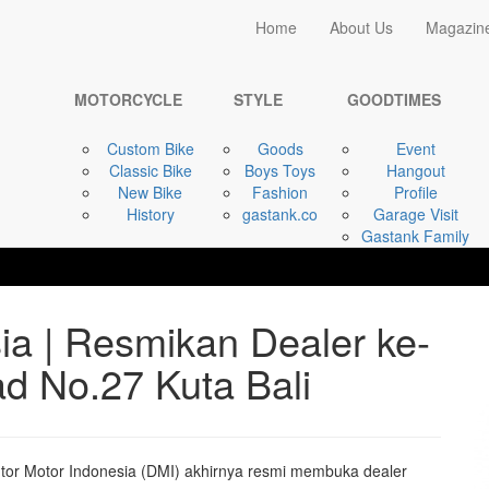
Home
Home
About Us
Magazin
GOODTIMES
Royal Enfield ...
MOTORCYCLE
STYLE
GOODTIMES
Custom Bike
Goods
Event
Classic Bike
Boys Toys
Hangout
New Bike
Fashion
Profile
History
gastank.co
Garage Visit
Gastank Family
ia | Resmikan Dealer ke-
ad No.27 Kuta Bali
utor Motor Indonesia (DMI) akhirnya resmi membuka dealer