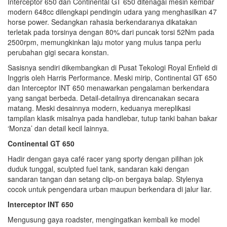
Interceptor 650 dan Continental GT 650 ditenagai mesin kembar
modern 648cc dilengkapi pendingin udara yang menghasilkan 47
horse power. Sedangkan rahasia berkendaranya dikatakan
terletak pada torsinya dengan 80% dari puncak torsi 52Nm pada
2500rpm, memungkinkan laju motor yang mulus tanpa perlu
perubahan gigi secara konstan.
Sasisnya sendiri dikembangkan di Pusat Tekologi Royal Enfield di
Inggris oleh Harris Performance. Meski mirip, Continental GT 650
dan Interceptor INT 650 menawarkan pengalaman berkendara
yang sangat berbeda. Detail-detailnya direncanakan secara
matang. Meski desainnya modern, keduanya mereplikasi
tampilan klasik misalnya pada handlebar, tutup tanki bahan bakar
‘Monza’ dan detail kecil lainnya.
Continental GT 650
Hadir dengan gaya café racer yang sporty dengan pilihan jok
duduk tunggal, sculpted fuel tank, sandaran kaki dengan
sandaran tangan dan setang clip-on bergaya balap. Stylenya
cocok untuk pengendara urban maupun berkendara di jalur liar.
Interceptor INT 650
Mengusung gaya roadster,
mengingatkan kembali ke model