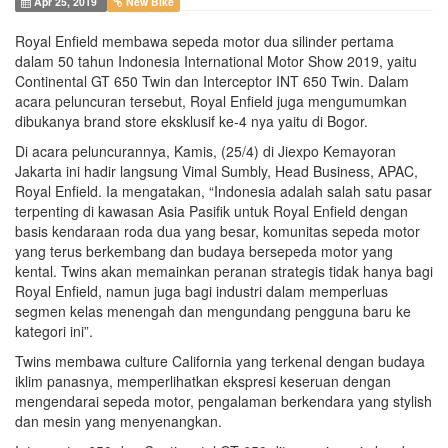
Apr 25, 2019
New Bike
Royal Enfield membawa sepeda motor dua silinder pertama
dalam 50 tahun Indonesia International Motor Show 2019, yaitu
Continental GT 650 Twin dan Interceptor INT 650 Twin. Dalam
acara peluncuran tersebut, Royal Enfield juga mengumumkan
dibukanya brand store eksklusif ke-4 nya yaitu di Bogor.
Di acara peluncurannya, Kamis, (25/4) di Jiexpo Kemayoran
Jakarta ini hadir langsung Vimal Sumbly, Head Business, APAC,
Royal Enfield. Ia mengatakan, “Indonesia adalah salah satu pasar
terpenting di kawasan Asia Pasifik untuk Royal Enfield dengan
basis kendaraan roda dua yang besar, komunitas sepeda motor
yang terus berkembang dan budaya bersepeda motor yang
kental. Twins akan memainkan peranan strategis tidak hanya bagi
Royal Enfield, namun juga bagi industri dalam memperluas
segmen kelas menengah dan mengundang pengguna baru ke
kategori ini”.
Twins membawa culture California yang terkenal dengan budaya
iklim panasnya, memperlihatkan ekspresi keseruan dengan
mengendarai sepeda motor, pengalaman berkendara yang stylish
dan mesin yang menyenangkan.