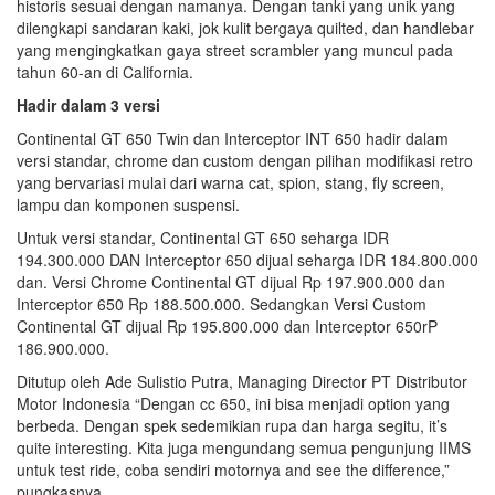
historis sesuai dengan namanya. Dengan tanki yang unik yang
dilengkapi sandaran kaki, jok kulit bergaya quilted, dan handlebar
yang mengingkatkan gaya street scrambler yang muncul pada
tahun 60-an di California.
Hadir dalam 3 versi
Continental GT 650 Twin dan Interceptor INT 650 hadir dalam
versi standar, chrome dan custom dengan pilihan modifikasi retro
yang bervariasi mulai dari warna cat, spion, stang, fly screen,
lampu dan komponen suspensi.
Untuk versi standar, Continental GT 650 seharga IDR
194.300.000 DAN Interceptor 650 dijual seharga IDR 184.800.000
dan. Versi Chrome Continental GT dijual Rp 197.900.000 dan
Interceptor 650 Rp 188.500.000. Sedangkan Versi Custom
Continental GT dijual Rp 195.800.000 dan Interceptor 650rP
186.900.000.
Ditutup oleh Ade Sulistio Putra, Managing Director PT Distributor
Motor Indonesia “Dengan cc 650, ini bisa menjadi option yang
berbeda. Dengan spek sedemikian rupa dan harga segitu, it’s
quite interesting. Kita juga mengundang semua pengunjung IIMS
untuk test ride, coba sendiri motornya and see the difference,”
pungkasnya.