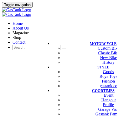
Toggle navigation
Home
About Us
Magazine
Shop
Contact
MOTORCYCLE
Custom Bi
Classic Bi
New Bike
History
STYLE
Goods
Boys Toy
Fashion
gastank.c
GOODTIMES
Event
Hangout
Profile
Garage Vis
Gastank Fam