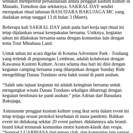
semakin mempererat persaudaraan antara penggiat kastum kulture di
Manado, Tomohon dan sekitarnya. SAKRAL DAY sendiri
merupakan ritual tahunan BASUDARA BAKUJAGA MC yang
diadakan setiap tanggal 13 di bulan 3 (Maret).
Beberapa kali SAKRAL DAY jatuh pada hari kerja tapi ritual ini
tetap dijalankan sesuai kesepakatan bersama. Uniknya, kegiatan
tahun ini dilakukan bersama-sama dengan komunitas lain dengan
tema Tour Minahasa Land.
Untuk tahun ini acara digelar di Ketama Adventure Park - Touliang
yang terletak di pegunungan Lembean, adalah kolaborasi dengan
Kawanua Kustom Kulture. Acara selama dua hari ini diisi dengan
kegiatan camping bersama yang dilanjutkan dengan Sunday Ride
mengelilingi Danau Tondano serta bakti sosial di panti asuhan.
“Salah satu tujuan kegiatan ini adalah keinginan bersama untuk
mengangkat wisata Danau Tondano sekaligus dibarengi dengan
kegiatan berdonasi ke panti asuhan.” jelas Adrian dari Basudara
Bakujaga,
Antusiasme penggiat kustom kulture yang ikut serta dalam event ini
tetap terjaga sesuai protokol kesehatan di masa pandemi. Bahkan
event ini didukung sekitar 20 event partner, didalamnya ada brand-
brand lokal termasuk komunitas motor kustom-klasik dan vespa.
“Support LUARBIASA dari teman club, dan komunitas lain sangat