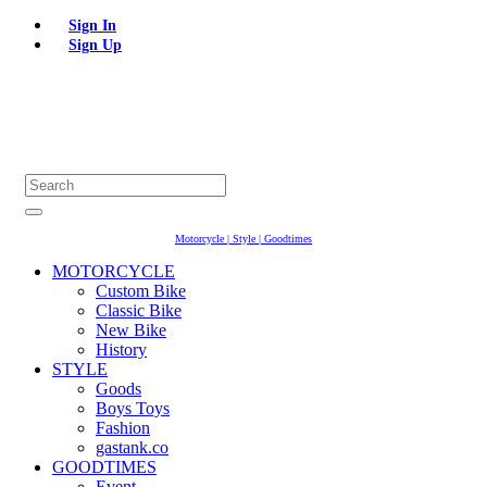
Sign In
Sign Up
Motorcycle | Style | Goodtimes
MOTORCYCLE
Custom Bike
Classic Bike
New Bike
History
STYLE
Goods
Boys Toys
Fashion
gastank.co
GOODTIMES
Event