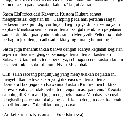
kami rasakan pada kegiatan kali ini,” lanjut Adrian.
Sastra ElsProject dari Kawanua Kustom Kulture sangat
mengapresiasi kegiatan ini. “Camping pada hari pertama sangat
berkesan meskipun diguyur hujan. Begitu juga di hari kedua yaitu
explore Minahasa semua teman-teman sangat menikmati perjalanan
sampai di titik tujuan yaitu panti asuhan Mercyville Yetterang untuk
berbagi rejeki dengan adik-adik kita yang kurang beruntung.”
Sastra juga menambahkan bahwa dengan adanya kegiatan-kegiatan
seperti ini bisa mengangkat semangat teman-teman kastem di
Sulawesi Utara untuk terus berkarya, sehingga scene kustom kulture
bisa bertumbuh subur di bumi Nyiur Melambai.
Cliff, salah seorang pengunjung yang menyaksikan kegiatan ini
menyebutkan bahwa acara yang dikreasi oleh teman-teman
Basudara Bakujaga dan Kawanua Kustom Kulture membuktikan
bahwa kreativitas tidak berhenti di tengah masa pandemi. “Kegiatan
camping di Ketama ini juga mengangkat nama Minahasa sebagai
penghasil spot wisata lokal yang tidak kalah dengan daerah-daerah
lain di Indonesia.” demikian pungkasnya.
(Artikel kiriman: Kustomain - Foto Istimewa)