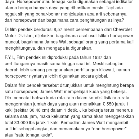
daya. Horsepower atau tenaga kuda digunakan sebagai indikator
utama berapa banyak daya yang dihasilkan mesin. Tapi ada
nggak sih yang benar-benar menjelaskan apa arti sebenarnya
dari horsepower dan bagaimana cara penghitungan aslinya?
Di film pendek berdurasi 8,57 menit persembahan dari Chevrolet
Motor Division, dijelaskan bagaimana asal usul istilah horsepower
muncul, bagaimana James Watt sebagai orang yang pertama kali
menghitungnya, dan mengapa ia digunakan.
F.Y.I., Film pendek ini diproduksi pada tahun 1937 dan
perhitungannya masih sama hingga saat ini. Meski sebagian
daerah lebih senang penggunakan perhitungan kilowatt, namun
horsepower nyatanya lebih digunakan secara global.
Dalam film pendek tersebut ditunjukkan untuk menghitung berapa
satu horsepower, James Watt mempelajari kuda yang bekerja.
Dia mencatat bahwa kuda rata-rata dalam kondisi fisik rata-rata
mengerahkan jumlah daya yang akan menaikkan £ 550 jarak 1
kaki (sekitar 30.48 cm) dalam 1 detik. Jika bekerja terus menerus
selama satu jam, maka kekuatan yang sama akan menggerakkan
total 33.000 lbs jarak 1 kaki. Kemudian James Watt mengambil
unit ini sebagai angka, dan menamakannya “one horsepower”
atau "satu tenaga kuda".