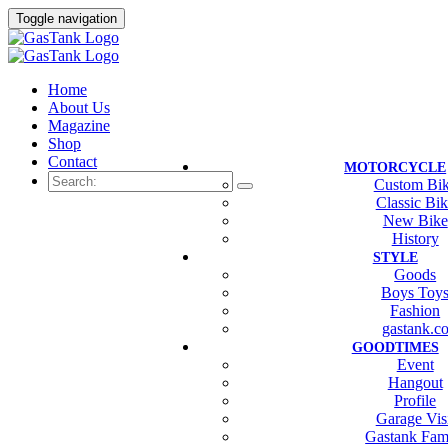
Toggle navigation
Home
About Us
Magazine
Shop
Contact
MOTORCYCLE
Custom Bi
Classic Bi
New Bike
History
STYLE
Goods
Boys Toy
Fashion
gastank.c
GOODTIMES
Event
Hangout
Profile
Garage Vis
Gastank Fam