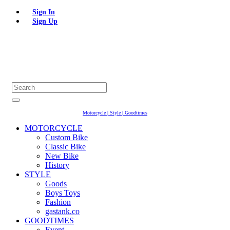
Sign In
Sign Up
Motorcycle | Style | Goodtimes
MOTORCYCLE
Custom Bike
Classic Bike
New Bike
History
STYLE
Goods
Boys Toys
Fashion
gastank.co
GOODTIMES
Event