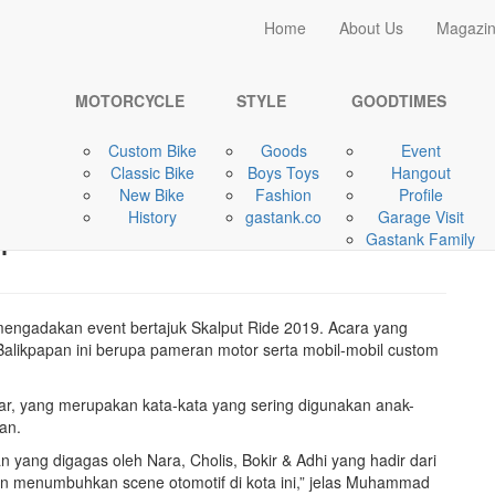
Home
Home
About Us
Magazi
GOODTIMES
Skalput Ride 2018 |
MOTORCYCLE
STYLE
GOODTIMES
Custom Bike
Goods
Event
Classic Bike
Boys Toys
Hangout
ustom Kulture Exhibition
New Bike
Fashion
Profile
History
gastank.co
Garage Visit
i
Gastank Family
engadakan event bertajuk Skalput Ride 2019. Acara yang
alikpapan ini berupa pameran motor serta mobil-mobil custom
utar, yang merupakan kata-kata yang sering digunakan anak-
an.
n yang digagas oleh Nara, Cholis, Bokir & Adhi yang hadir dari
gin menumbuhkan scene otomotif di kota ini,” jelas Muhammad