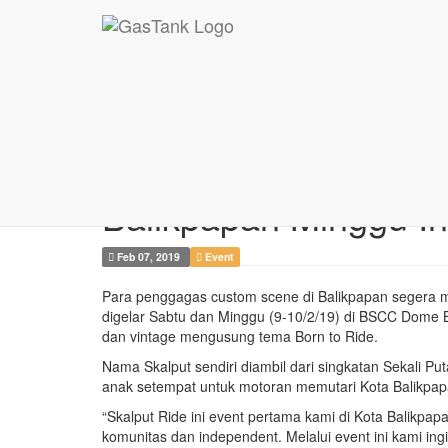
Skalput Ride 2018 |
Skalput Ride 2018 | K
Balikpapan Minggu In
Feb 07, 2019
Event
Para penggagas custom scene di Balikpapan segera m
digelar Sabtu dan Minggu (9-10/2/19) di BSCC Dome B
dan vintage mengusung tema Born to Ride.
Nama Skalput sendiri diambil dari singkatan Sekali P
anak setempat untuk motoran memutari Kota Balikpap
“Skalput Ride ini event pertama kami di Kota Balikpapa
komunitas dan independent. Melalui event ini kami in