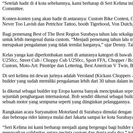
“Setelah hadir di 4 kota sebelumnya, kami berharap di Seri Kelima 
Committee.
Konten-konten yang akan hadir di antaranya: Custom Bike Contest, Ga
Never Too Lavish dan Petrichor Tattoo, booth Tigrehood, Von Dutch,
Bagi pemenang Best of The Best Region Surabaya tahun lalu sekalig
untuk lebih mengenal dunia custom. “Menjadi pemenang tahun lalu mer
merupakan pengalaman yang tidak ternilai harganya,” ujar Denny. 
Kelas yanga kan diperlombakan nanti di antaranya kategori di bawah
U250cc, Street Cub / Choppy Cub U250cc, Sport FFA, Chopper / Bobbe
Custom, Moto-Art: Pinstripe dan Lettering, Best American V Twin, B
Di seri kelima ini dewan jurinya adalah Veroland (Kickass Choppers 
builder yang sudah memiliki pengalaman lebih dari 30 tahun dalam i
Ia dikenal sebagai builder top Eropa karena banyak menciptakan sep
sejumlah penghargaan internasional. Bob sendiri dikenal sebagai bui
sebuah motor yang sempurna seperti yang diinginkan pelanggannya.
Rangkaian acara Suryanation Motorland di Surabaya dimulai dengan p
dan beberapa rider lainnya mulai dari Jakarta sampai ke kota Surabay
“Seri Kelima ini kami berharap menjadi ajang bergengsi bagi builder
menguatkan solidaritas antara pecinta custom dan dunia roda dua,” tu