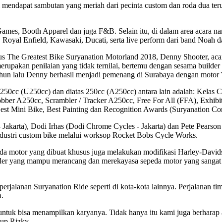
ini mendapat sambutan yang meriah dari pecinta custom dan roda dua te
mes, Booth Apparel dan juga F&B. Selain itu, di dalam area acara nant
 Royal Enfield, Kawasaki, Ducati, serta live perform dari band Noah 
us The Greatest Bike Suryanation Motorland 2018, Denny Shooter, ac
upakan penilaian yang tidak ternilai, bertemu dengan sesama builder d
Tahun lalu Denny berhasil menjadi pemenang di Surabaya dengan moto
 250cc (U250cc) dan diatas 250cc (A250cc) antara lain adalah: Kelas
r A250cc, Scrambler / Tracker A250cc, Free For All (FFA), Exhibitio
est Mini Bike, Best Painting dan Recognition Awards (Suryanation Co
- Jakarta), Dodi Irhas (Dodi Chrome Cycles - Jakarta) dan Pete Pearso
ndustri custom bike melalui worksop Rocket Bobs Cycle Works.
eda motor yang dibuat khusus juga melakukan modifikasi Harley-David
lder yang mampu merancang dan merekayasa sepeda motor yang sangat fu
erjalanan Suryanation Ride seperti di kota-kota lainnya. Perjalanan 
a.
 untuk bisa menampilkan karyanya. Tidak hanya itu kami juga berharap
tup Rizky.