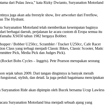
rutama dari Pulau Jawa,” kata Rizky Dwianto, Suryanation Motorland
inya juga akan ada freestyle show, live artworker dari Freeflow,
dan The Hydrant.
ara Suryanation Motorland telah memberikan kesempatan baginya
ari berbagai daerah, perjalanan ke acara custom di Eropa semua itu
r Yamaha XS650 tahun 1982 bergaya Bobber.
 Chopper / Bobber U250cc, Scrambler / Tracker U250cc, Cafe Racer
n Class yang terbagi menjadi Classic Bikes, Classic Scooter, Matic
mmittee Pick, Media Pick dan Judges Pick).
n (Rocket Bobs Cycles – Inggris). Pete Pearson merupakan seorang
son sejak tahun 2009. Dari tangan dinginnya ia banyak meraih
ngsional, stylish, dan detail. Ia juga peduli bagaimana menciptakan
tim Suryanation Ride akan dipimpin oleh Bucek bersama Ucup Lawless
 acara Suryanation Motorland bisa menjadi sebuah ajang yang