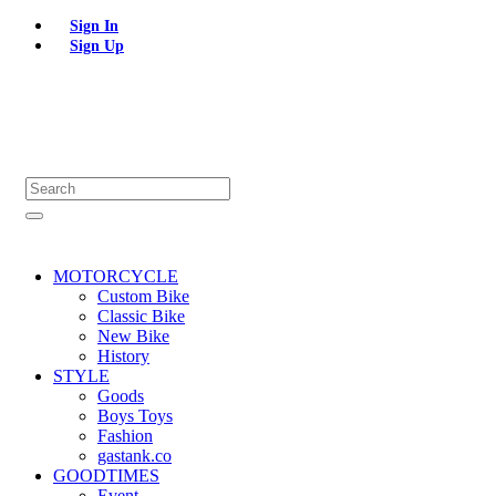
Sign In
Sign Up
MOTORCYCLE
Custom Bike
Classic Bike
New Bike
History
STYLE
Goods
Boys Toys
Fashion
gastank.co
GOODTIMES
Event