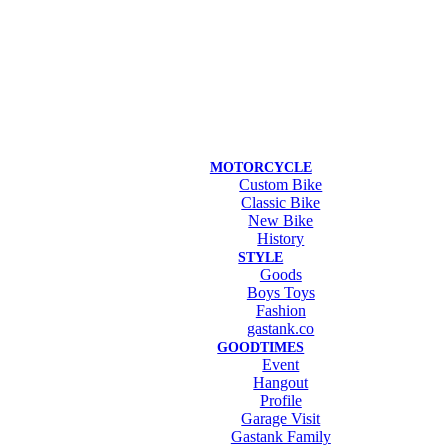
MOTORCYCLE
Custom Bike
Classic Bike
New Bike
History
STYLE
Goods
Boys Toys
Fashion
gastank.co
GOODTIMES
Event
Hangout
Profile
Garage Visit
Gastank Family