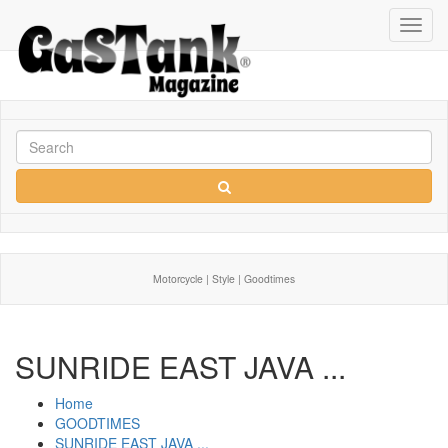
Toggl
navig
Motorcycle | Style | Goodtimes
SUNRIDE EAST JAVA ...
Home
GOODTIMES
SUNRIDE EAST JAVA ...