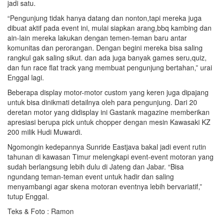
jadi satu.
“Pengunjung tidak hanya datang dan nonton,tapi mereka juga
dibuat aktif pada event ini, mulai siapkan arang,bbq kambing dan
ain-lain mereka lakukan dengan temen-teman baru antar
komunitas dan perorangan. Dengan begini mereka bisa saling
rangkul gak saling sikut. dan ada juga banyak games seru,quiz,
dan fun race flat track yang membuat pengunjung bertahan,” urai
Enggal lagi.
Beberapa display motor-motor custom yang keren juga dipajang
untuk bisa dinikmati detailnya oleh para pengunjung. Dari 20
deretan motor yang didisplay ini Gastank magazine memberikan
apresiasi berupa pick untuk chopper dengan mesin Kawasaki KZ
200 milik Hudi Muwardi.
Ngomongin kedepannya Sunride Eastjava bakal jadi event rutin
tahunan di kawasan Timur melengkapi event-event motoran yang
sudah berlangsung lebih dulu di Jateng dan Jabar. “Bisa
ngundang teman-teman event untuk hadir dan saling
menyambangi agar skena motoran eventnya lebih bervariatif,”
tutup Enggal.
Teks & Foto : Ramon