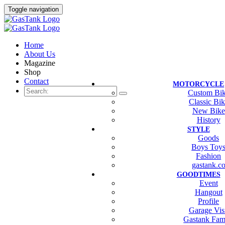
Toggle navigation
Home
About Us
Magazine
Shop
Contact
MOTORCYCLE
Custom Bi
Classic Bi
New Bike
History
STYLE
Goods
Boys Toy
Fashion
gastank.c
GOODTIMES
Event
Hangout
Profile
Garage Vis
Gastank Fam