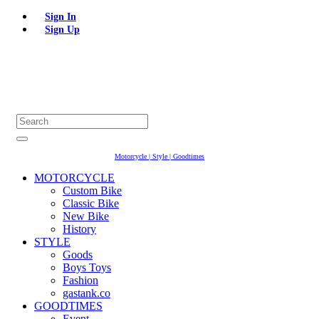
Sign In
Sign Up
Motorcycle | Style | Goodtimes
MOTORCYCLE
Custom Bike
Classic Bike
New Bike
History
STYLE
Goods
Boys Toys
Fashion
gastank.co
GOODTIMES
Event