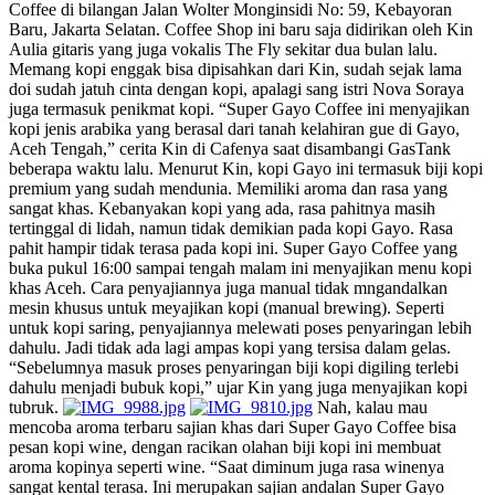
Coffee di bilangan Jalan Wolter Monginsidi No: 59, Kebayoran
Baru, Jakarta Selatan. Coffee Shop ini baru saja didirikan oleh Kin
Aulia gitaris yang juga vokalis The Fly sekitar dua bulan lalu.
Memang kopi enggak bisa dipisahkan dari Kin, sudah sejak lama
doi sudah jatuh cinta dengan kopi, apalagi sang istri Nova Soraya
juga termasuk penikmat kopi. “Super Gayo Coffee ini menyajikan
kopi jenis arabika yang berasal dari tanah kelahiran gue di Gayo,
Aceh Tengah,” cerita Kin di Cafenya saat disambangi GasTank
beberapa waktu lalu. Menurut Kin, kopi Gayo ini termasuk biji kopi
premium yang sudah mendunia. Memiliki aroma dan rasa yang
sangat khas. Kebanyakan kopi yang ada, rasa pahitnya masih
tertinggal di lidah, namun tidak demikian pada kopi Gayo. Rasa
pahit hampir tidak terasa pada kopi ini. Super Gayo Coffee yang
buka pukul 16:00 sampai tengah malam ini menyajikan menu kopi
khas Aceh. Cara penyajiannya juga manual tidak mngandalkan
mesin khusus untuk meyajikan kopi (manual brewing). Seperti
untuk kopi saring, penyajiannya melewati poses penyaringan lebih
dahulu. Jadi tidak ada lagi ampas kopi yang tersisa dalam gelas.
“Sebelumnya masuk proses penyaringan biji kopi digiling terlebi
dahulu menjadi bubuk kopi,” ujar Kin yang juga menyajikan kopi
tubruk.
Nah, kalau mau
mencoba aroma terbaru sajian khas dari Super Gayo Coffee bisa
pesan kopi wine, dengan racikan olahan biji kopi ini membuat
aroma kopinya seperti wine. “Saat diminum juga rasa winenya
sangat kental terasa. Ini merupakan sajian andalan Super Gayo