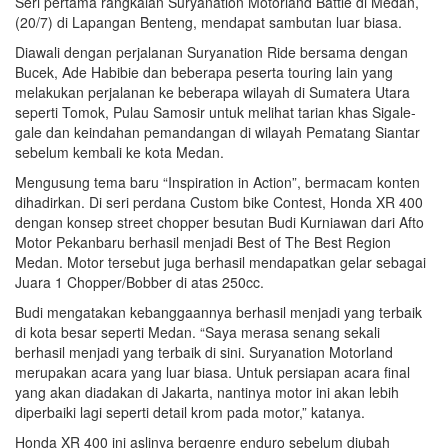
Seri pertama rangkaian Suryanation Motorland Battle di Medan,
(20/7) di Lapangan Benteng, mendapat sambutan luar biasa.
Diawali dengan perjalanan Suryanation Ride bersama dengan
Bucek, Ade Habibie dan beberapa peserta touring lain yang
melakukan perjalanan ke beberapa wilayah di Sumatera Utara
seperti Tomok, Pulau Samosir untuk melihat tarian khas Sigale-
gale dan keindahan pemandangan di wilayah Pematang Siantar
sebelum kembali ke kota Medan.
Mengusung tema baru “Inspiration in Action”, bermacam konten
dihadirkan. Di seri perdana Custom bike Contest, Honda XR 400
dengan konsep street chopper besutan Budi Kurniawan dari Afto
Motor Pekanbaru berhasil menjadi Best of The Best Region
Medan. Motor tersebut juga berhasil mendapatkan gelar sebagai
Juara 1 Chopper/Bobber di atas 250cc.
Budi mengatakan kebanggaannya berhasil menjadi yang terbaik
di kota besar seperti Medan. “Saya merasa senang sekali
berhasil menjadi yang terbaik di sini. Suryanation Motorland
merupakan acara yang luar biasa. Untuk persiapan acara final
yang akan diadakan di Jakarta, nantinya motor ini akan lebih
diperbaiki lagi seperti detail krom pada motor,” katanya.
Honda XR 400 ini aslinya bergenre enduro sebelum diubah