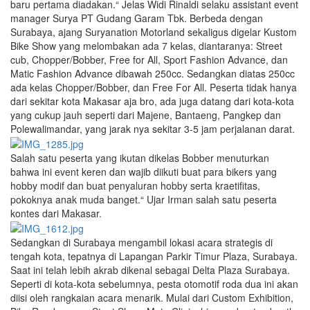
baru pertama diadakan.“ Jelas Widi Rinaldi selaku assistant event
manager Surya PT Gudang Garam Tbk. Berbeda dengan
Surabaya, ajang Suryanation Motorland sekaligus digelar Kustom
Bike Show yang melombakan ada 7 kelas, diantaranya: Street
cub, Chopper/Bobber, Free for All, Sport Fashion Advance, dan
Matic Fashion Advance dibawah 250cc. Sedangkan diatas 250cc
ada kelas Chopper/Bobber, dan Free For All. Peserta tidak hanya
dari sekitar kota Makasar aja bro, ada juga datang dari kota-kota
yang cukup jauh seperti dari Majene, Bantaeng, Pangkep dan
Polewalimandar, yang jarak nya sekitar 3-5 jam perjalanan darat.
Salah satu peserta yang ikutan dikelas Bobber menuturkan
bahwa ini event keren dan wajib diikuti buat para bikers yang
hobby modif dan buat penyaluran hobby serta kraetifitas,
pokoknya anak muda banget.“ Ujar Irman salah satu peserta
kontes dari Makasar.
Sedangkan di Surabaya mengambil lokasi acara strategis di
tengah kota, tepatnya di Lapangan Parkir Timur Plaza, Surabaya.
Saat ini telah lebih akrab dikenal sebagai Delta Plaza Surabaya.
Seperti di kota-kota sebelumnya, pesta otomotif roda dua ini akan
diisi oleh rangkaian acara menarik. Mulai dari Custom Exhibition,