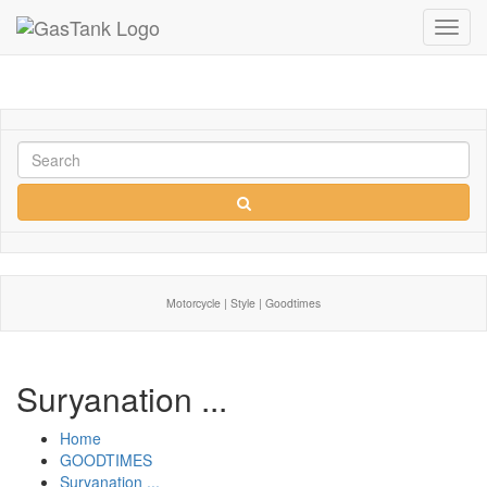
Toggl
navig
Motorcycle | Style | Goodtimes
Suryanation ...
Home
GOODTIMES
Suryanation ...